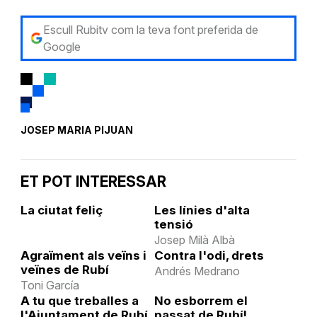
Escull Rubitv com la teva font preferida de
Google
JOSEP MARIA PIJUAN
ET POT INTERESSAR
La ciutat feliç
Les línies d'alta
tensió
Josep Milà Albà
Agraïment als veïns i
Contra l'odi, drets
veïnes de Rubí
Andrés Medrano
Toni García
A tu que treballes a
No esborrem el
l'Ajuntament de Rubí
passat de Rubí!