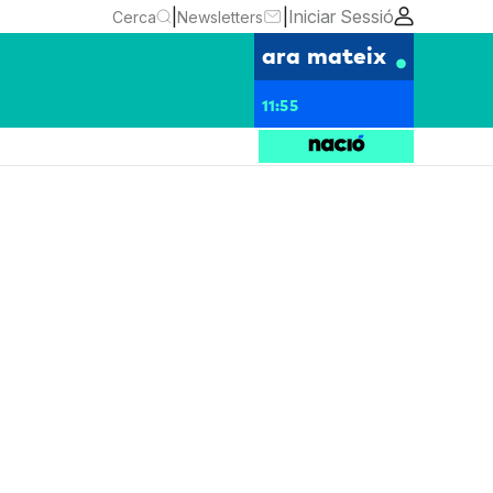
|
|
Iniciar Sessió
Cerca
Newsletters
ara mateix
11:55