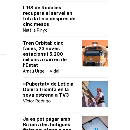
L'R8 de Rodalies
recupera el servei en
tota la línia després de
cinc mesos
Natàlia Pinyol
Tren Orbital: cinc
fases, 23 noves
estacions i 5.200
milions a càrrec de
l’Estat
Arnau Urgell i Vidal
«Pubertat» de Leticia
Dolera triomfa en la
seva estrena a TV3
Víctor Rodrigo
Ja es pot pagar amb
Bizum a les botigues