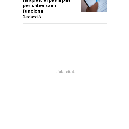
físiques: el pas a pas
per saber com
funciona
Redacció