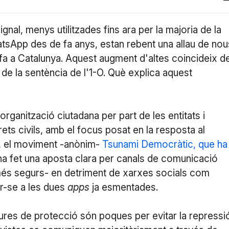
nal, menys utilitzades fins ara per la majoria de la
tsApp des de fa anys, estan rebent una allau de nou
 fa a Catalunya. Aquest augment d'altes coincideix d
t de la sentència de l'1-O. Què explica aquest
 organització ciutadana per part de les entitats i
ts civils, amb el focus posat en la resposta al
r, el moviment -anònim-
Tsunami Democràtic, que ha
 ha fet una aposta clara per canals de comunicació
és segurs- en detriment de xarxes socials com
ir-se a les dues
apps
ja esmentades.
ures de protecció són poques per evitar la repressi