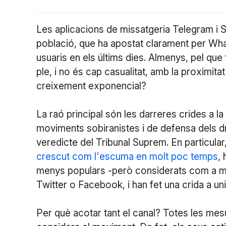
Les aplicacions de missatgeria Telegram i Sig
població, que ha apostat clarament per Wha
usuaris en els últims dies. Almenys, pel que
ple, i no és cap casualitat, amb la proximita
creixement exponencial?
La raó principal són les darreres crides a la
moviments sobiranistes i de defensa dels dre
veredicte del Tribunal Suprem. En particula
crescut com l'escuma en molt poc temps
,
menys populars -però considerats com a m
Twitter o Facebook, i han fet una crida a un
Per què acotar tant el canal? Totes les mes