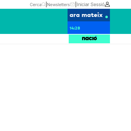
|
|
Iniciar Sessió
Cerca
Newsletters
ara mateix
14:28