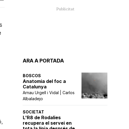
s
e
ARA A PORTADA
BOSCOS
Anatomia del foc a
Catalunya
Arnau Urgell i Vidal | Carlos
Albaladejo
SOCIETAT
L'R8 de Rodalies
ó,
recupera el servei en
tota la línia després de