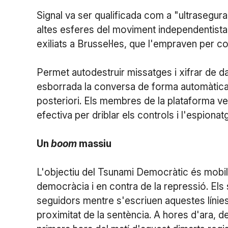
Signal va ser qualificada com a "ultrasegura"
altes esferes del moviment independentista d
exiliats a Brussel·les, que l'empraven per c
Permet autodestruir missatges i xifrar de da
esborrada la conversa de forma automàtica, 
posteriori. Els membres de la plataforma v
efectiva per driblar els controls i l'espionat
Un
boom
massiu
L'objectiu del Tsunami Democràtic és mobil
democràcia i en contra de la repressió. E
seguidors mentre s'escriuen aquestes línies
proximitat de la sentència. A hores d'ara, d