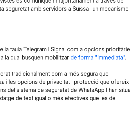
ivistes es comuniquen majoritàriament a través de
'alta seguretat amb servidors a Suïssa -un mecanisme
la taula Telegram i Signal com a opcions prioritàri
, a la qual busquen mobilitzar
de forma "immediata"
.
derat tradicionalment com a més segura que
za i les opcions de privacitat i protecció que ofereix
cions del sistema de seguretat de WhatsApp l'han situa
ndatge de text igual o més efectives que les de