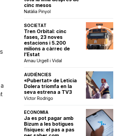
cinc mesos
Natàlia Pinyol
SOCIETAT
Tren Orbital: cinc
fases, 23 noves
estacions i 5.200
milions a càrrec de
es
l’Estat
Arnau Urgell i Vidal
AUDIÈNCIES
«Pubertat» de Leticia
 a
Dolera triomfa en la
seva estrena a TV3
t
Víctor Rodrigo
ECONOMIA
Ja es pot pagar amb
Bizum a les botigues
físiques: el pas a pas
per saber com