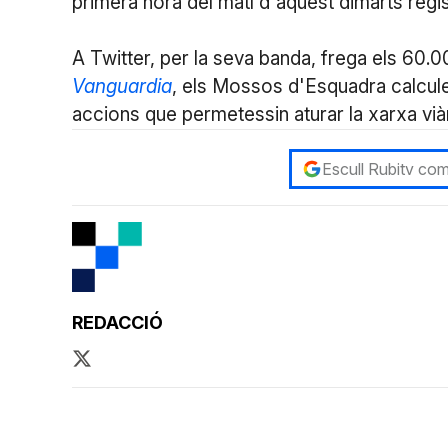
primera hora del matí d'aquest dimarts regis
A Twitter, per la seva banda, frega els 60
Vanguardia
, els Mossos d'Esquadra calcul
accions que permetessin aturar la xarxa viàr
Escull Rubitv com
REDACCIÓ