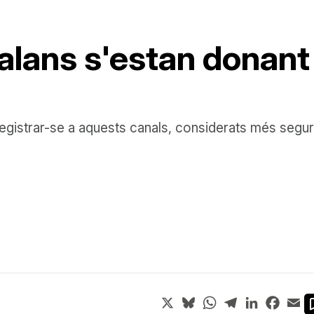
alans s'estan donant
strar-se a aquests canals, considerats més segurs 
X
Bluesky
WhatsApp
Telegram
LinkedIn
Face
Em