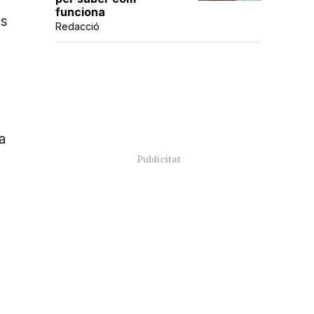
funciona
es
Redacció
a