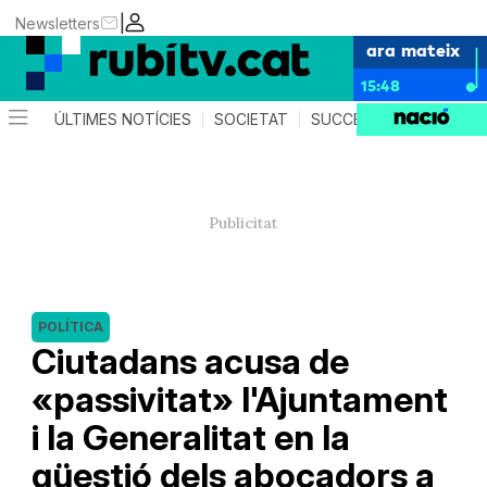
|
Newsletters
ara mateix
15:48
ÚLTIMES NOTÍCIES
SOCIETAT
SUCCESSOS
POLÍTIC
POLÍTICA
Ciutadans acusa de
«passivitat» l'Ajuntament
i la Generalitat en la
qüestió dels abocadors a