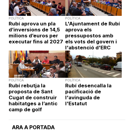
POLÍTICA
POLÍTICA
Rubí aprova un pla
L'Ajuntament de Rubí
d’inversions de 14,5
aprova els
milions d’euros per
pressupostos amb
executar fins al 2027
els vots del govern i
l'abstenció d'ERC
POLÍTICA
POLÍTICA
Rubí rebutja la
Rubí desencalla la
proposta de Sant
pacificació de
Cugat de construir
l'avinguda de
habitatges a l’antic
l'Estatut
camp de golf
ARA A PORTADA