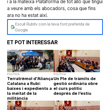
i a la mateixa Plataforma de tot allò que tingui
a veure amb els abocadors, cosa que fins
ara no ha estat així.
Escull Rubitv com la teva font preferida de
Google
ET POT INTERESSAR
POLÍTICA
POLÍTICA
Terratrèmol d'Aliança
Un Ple de tràmits de
Catalana a Rubí:
gestió ordinària obre
baixes i expedients a
el curs polític
la meitat de la
després de l’estiu
militància