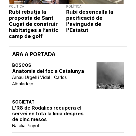
POLÍTICA
POLÍTICA
Rubí rebutja la
Rubí desencalla la
proposta de Sant
pacificació de
Cugat de construir
l'avinguda de
habitatges a l’antic
l'Estatut
camp de golf
ARA A PORTADA
BOSCOS
Anatomia del foc a Catalunya
Arnau Urgell i Vidal | Carlos
Albaladejo
SOCIETAT
L'R8 de Rodalies recupera el
servei en tota la línia després
de cinc mesos
Natàlia Pinyol