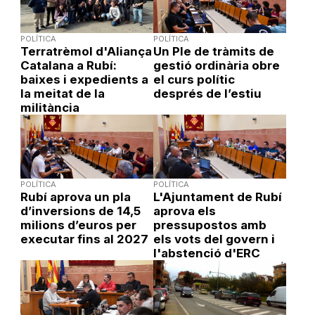
POLÍTICA
POLÍTICA
Terratrèmol d'Aliança
Un Ple de tràmits de
Catalana a Rubí:
gestió ordinària obre
baixes i expedients a
el curs polític
la meitat de la
després de l’estiu
militància
POLÍTICA
POLÍTICA
Rubí aprova un pla
L'Ajuntament de Rubí
d’inversions de 14,5
aprova els
milions d’euros per
pressupostos amb
executar fins al 2027
els vots del govern i
l'abstenció d'ERC