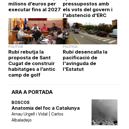
milions d’euros per
pressupostos amb
executar fins al 2027
els vots del govern i
l'abstenció d'ERC
POLÍTICA
POLÍTICA
Rubí rebutja la
Rubí desencalla la
proposta de Sant
pacificació de
Cugat de construir
l'avinguda de
habitatges a l’antic
l'Estatut
camp de golf
ARA A PORTADA
BOSCOS
Anatomia del foc a Catalunya
Arnau Urgell i Vidal | Carlos
Albaladejo