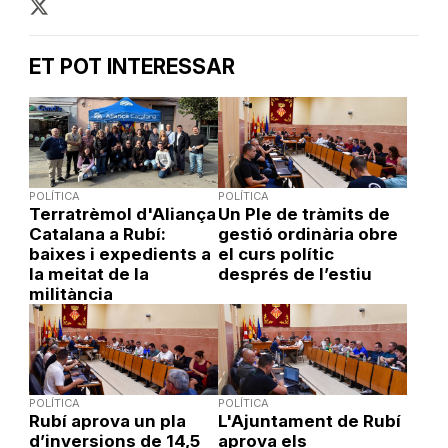
ET POT INTERESSAR
POLÍTICA
POLÍTICA
Terratrèmol d'Aliança
Un Ple de tràmits de
Catalana a Rubí:
gestió ordinària obre
baixes i expedients a
el curs polític
la meitat de la
després de l’estiu
militància
POLÍTICA
POLÍTICA
Rubí aprova un pla
L'Ajuntament de Rubí
d’inversions de 14,5
aprova els