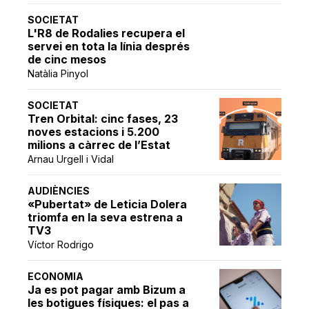
SOCIETAT
L'R8 de Rodalies recupera el
servei en tota la línia després
de cinc mesos
Natàlia Pinyol
SOCIETAT
Tren Orbital: cinc fases, 23
noves estacions i 5.200
milions a càrrec de l’Estat
Arnau Urgell i Vidal
AUDIÈNCIES
«Pubertat» de Leticia Dolera
triomfa en la seva estrena a
TV3
Víctor Rodrigo
ECONOMIA
Ja es pot pagar amb Bizum a
les botigues físiques: el pas a