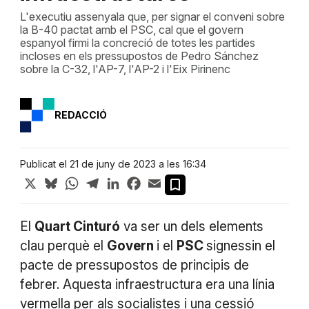
L'executiu assenyala que, per signar el conveni sobre
la B-40 pactat amb el PSC, cal que el govern
espanyol firmi la concreció de totes les partides
incloses en els pressupostos de Pedro Sánchez
sobre la C-32, l'AP-7, l'AP-2 i l'Eix Pirinenc
REDACCIÓ
Publicat el 21 de juny de 2023 a les 16:34
X
Bluesky
WhatsApp
Telegram
LinkedIn
Facebook
Email
El
Quart Cinturó
va ser un dels elements
clau perquè el
Govern
i el
PSC
signessin el
pacte de pressupostos de principis de
febrer. Aquesta infraestructura era una línia
vermella per als socialistes i una cessió