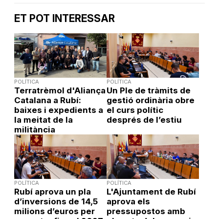
ET POT INTERESSAR
POLÍTICA
POLÍTICA
Terratrèmol d'Aliança
Un Ple de tràmits de
Catalana a Rubí:
gestió ordinària obre
baixes i expedients a
el curs polític
la meitat de la
després de l’estiu
militància
POLÍTICA
POLÍTICA
Rubí aprova un pla
L'Ajuntament de Rubí
d’inversions de 14,5
aprova els
milions d’euros per
pressupostos amb