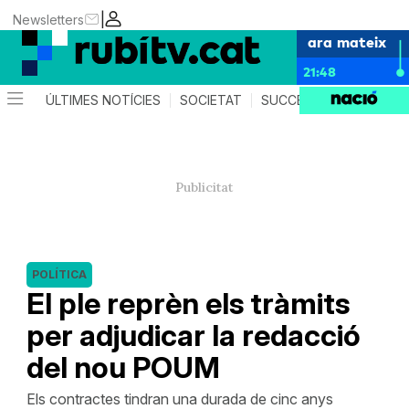
|
Newsletters
ara mateix
21:48
ÚLTIMES NOTÍCIES
SOCIETAT
SUCCESSOS
POLÍTIC
POLÍTICA
El ple reprèn els tràmits
per adjudicar la redacció
del nou POUM
Els contractes tindran una durada de cinc anys