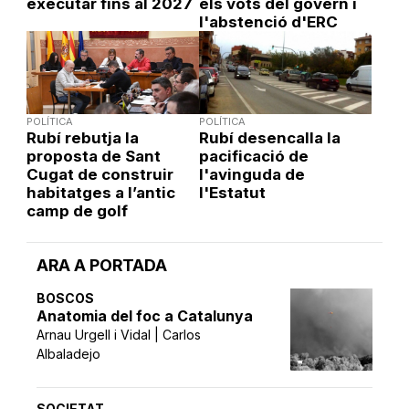
executar fins al 2027
els vots del govern i
l'abstenció d'ERC
POLÍTICA
POLÍTICA
Rubí rebutja la
Rubí desencalla la
proposta de Sant
pacificació de
Cugat de construir
l'avinguda de
habitatges a l’antic
l'Estatut
camp de golf
ARA A PORTADA
BOSCOS
Anatomia del foc a Catalunya
Arnau Urgell i Vidal | Carlos
Albaladejo
SOCIETAT