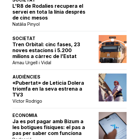
L'R8 de Rodalies recupera el
servei en tota la línia després
de cinc mesos
Natàlia Pinyol
SOCIETAT
Tren Orbital: cinc fases, 23
noves estacions i 5.200
milions a càrrec de l’Estat
Arnau Urgell i Vidal
AUDIÈNCIES
«Pubertat» de Leticia Dolera
triomfa en la seva estrena a
TV3
Víctor Rodrigo
ECONOMIA
Ja es pot pagar amb Bizum a
les botigues físiques: el pas a
pas per saber com funciona