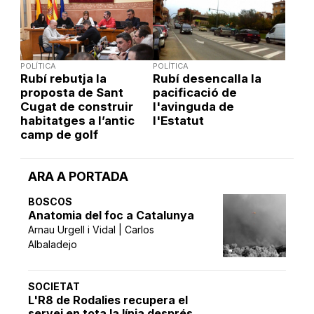
POLÍTICA
POLÍTICA
Rubí rebutja la
Rubí desencalla la
proposta de Sant
pacificació de
Cugat de construir
l'avinguda de
habitatges a l’antic
l'Estatut
camp de golf
ARA A PORTADA
BOSCOS
Anatomia del foc a Catalunya
Arnau Urgell i Vidal | Carlos
Albaladejo
SOCIETAT
L'R8 de Rodalies recupera el
servei en tota la línia després