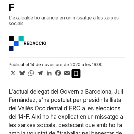
F
L'exalcalde ho anuncia en un missatge a les xarxes
socials
REDACCIÓ
Publicat el 14 de novembre de 2020 a les 16:00
X
Bluesky
WhatsApp
Telegram
LinkedIn
Facebook
Email
L'actual delegat del Govern a Barcelona, Juli
Fernàndez, s'ha postulat per presidir la llista
del Vallès Occidental d'ERC a les eleccions
del 14-F. Així ho ha explicat en un missatge a
les xarxes socials, destacant que amb ho fa
amb la voluntat de "treballar pel benestar de