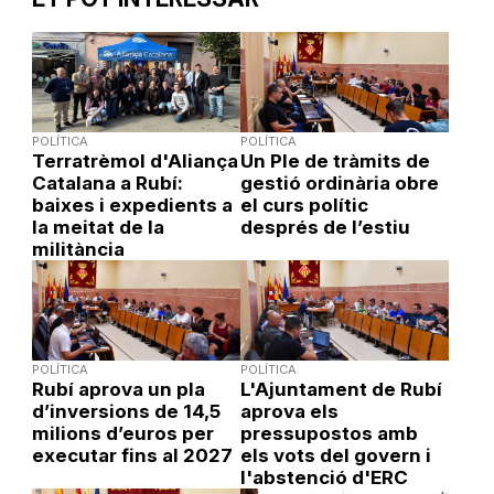
POLÍTICA
POLÍTICA
Terratrèmol d'Aliança
Un Ple de tràmits de
Catalana a Rubí:
gestió ordinària obre
baixes i expedients a
el curs polític
la meitat de la
després de l’estiu
militància
POLÍTICA
POLÍTICA
Rubí aprova un pla
L'Ajuntament de Rubí
d’inversions de 14,5
aprova els
milions d’euros per
pressupostos amb
executar fins al 2027
els vots del govern i
l'abstenció d'ERC