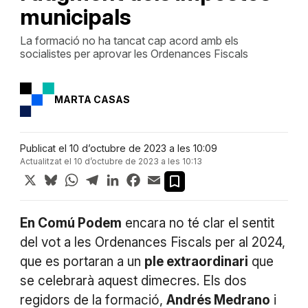
municipals
La formació no ha tancat cap acord amb els
socialistes per aprovar les Ordenances Fiscals
MARTA CASAS
Publicat el 10 d’octubre de 2023 a les 10:09
Actualitzat el 10 d’octubre de 2023 a les 10:13
X
Bluesky
WhatsApp
Telegram
LinkedIn
Facebook
Email
En Comú Podem
encara no té clar el sentit
del vot a les Ordenances Fiscals per al 2024,
que es portaran a un
ple extraordinari
que
se celebrarà aquest dimecres. Els dos
regidors de la formació,
Andrés Medrano
i