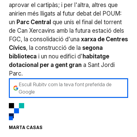
aprovar el cartipàs; i per l'altra, altres que
anirien més lligats al futur debat del POUM:
un
Parc Central
que unís el final del torrent
de Can Xercavins amb la futura estació dels
FGC, la consolidació d'una
xarxa de Centres
Cívics
, la construcció de la
segona
biblioteca
i un nou edifici d'
habitatge
dotacional per a gent gran
a Sant Jordi
Parc.
Escull Rubitv com la teva font preferida de
Google
MARTA CASAS