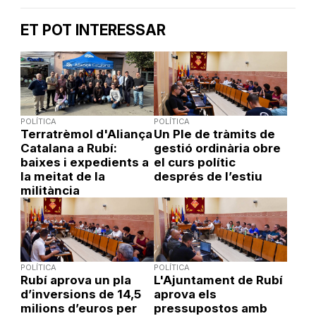
ET POT INTERESSAR
POLÍTICA
POLÍTICA
Terratrèmol d'Aliança
Un Ple de tràmits de
Catalana a Rubí:
gestió ordinària obre
baixes i expedients a
el curs polític
la meitat de la
després de l’estiu
militància
POLÍTICA
POLÍTICA
Rubí aprova un pla
L'Ajuntament de Rubí
d’inversions de 14,5
aprova els
milions d’euros per
pressupostos amb