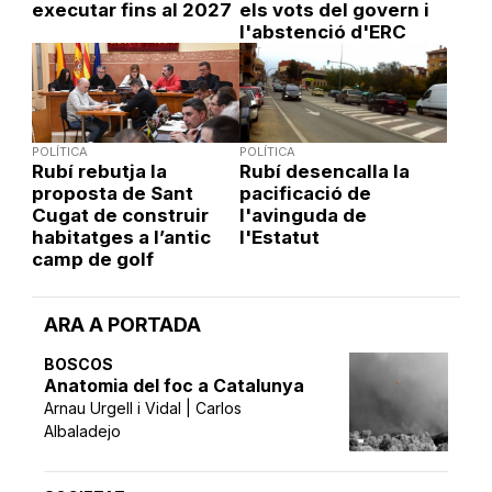
executar fins al 2027
els vots del govern i
l'abstenció d'ERC
POLÍTICA
POLÍTICA
Rubí rebutja la
Rubí desencalla la
proposta de Sant
pacificació de
Cugat de construir
l'avinguda de
habitatges a l’antic
l'Estatut
camp de golf
ARA A PORTADA
BOSCOS
Anatomia del foc a Catalunya
Arnau Urgell i Vidal | Carlos
Albaladejo