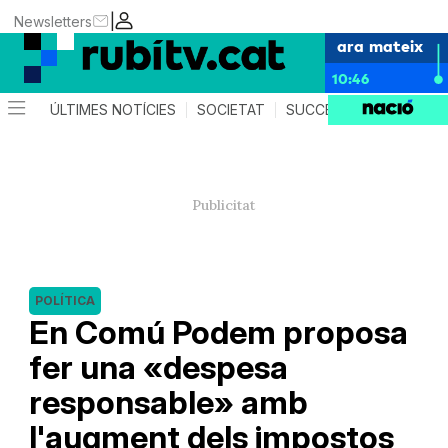
|
Newsletters
ara mateix
10:46
ÚLTIMES NOTÍCIES
SOCIETAT
SUCCESSOS
POLÍTIC
POLÍTICA
En Comú Podem proposa
fer una «despesa
responsable» amb
l'augment dels impostos