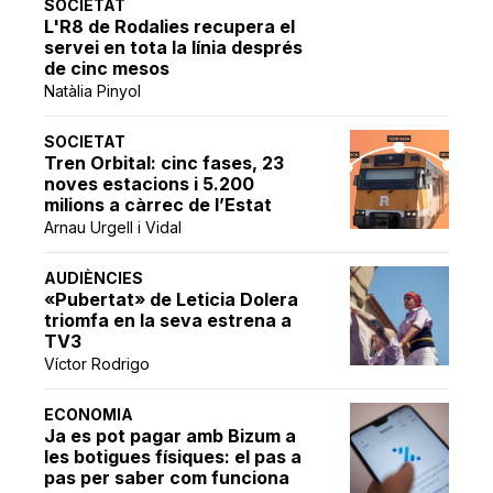
SOCIETAT
L'R8 de Rodalies recupera el
servei en tota la línia després
de cinc mesos
Natàlia Pinyol
SOCIETAT
Tren Orbital: cinc fases, 23
noves estacions i 5.200
milions a càrrec de l’Estat
Arnau Urgell i Vidal
AUDIÈNCIES
«Pubertat» de Leticia Dolera
triomfa en la seva estrena a
TV3
Víctor Rodrigo
ECONOMIA
Ja es pot pagar amb Bizum a
les botigues físiques: el pas a
pas per saber com funciona