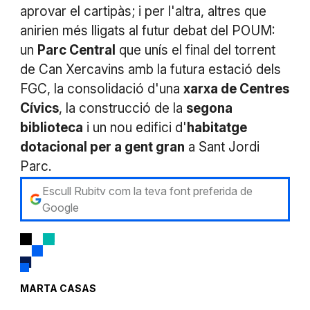
aprovar el cartipàs; i per l'altra, altres que
anirien més lligats al futur debat del POUM:
un
Parc Central
que unís el final del torrent
de Can Xercavins amb la futura estació dels
FGC, la consolidació d'una
xarxa de Centres
Cívics
, la construcció de la
segona
biblioteca
i un nou edifici d'
habitatge
dotacional per a gent gran
a Sant Jordi
Parc.
Escull Rubitv com la teva font preferida de
Google
MARTA CASAS