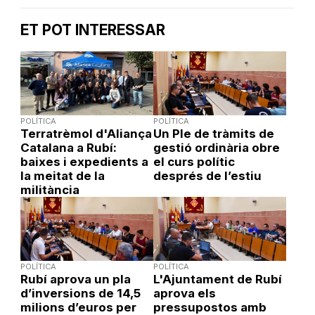
ET POT INTERESSAR
POLÍTICA
POLÍTICA
Terratrèmol d'Aliança
Un Ple de tràmits de
Catalana a Rubí:
gestió ordinària obre
baixes i expedients a
el curs polític
la meitat de la
després de l’estiu
militància
POLÍTICA
POLÍTICA
Rubí aprova un pla
L'Ajuntament de Rubí
d’inversions de 14,5
aprova els
milions d’euros per
pressupostos amb