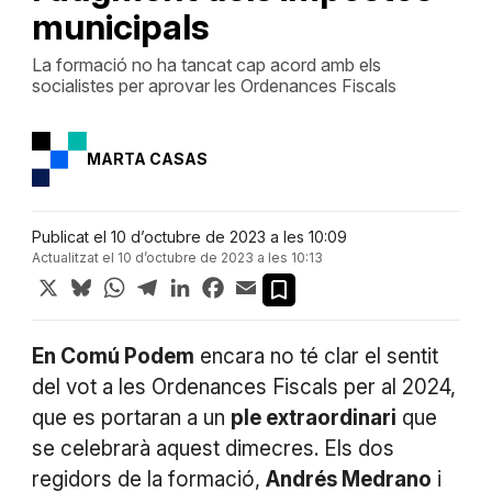
municipals
La formació no ha tancat cap acord amb els
socialistes per aprovar les Ordenances Fiscals
MARTA CASAS
Publicat el 10 d’octubre de 2023 a les 10:09
Actualitzat el 10 d’octubre de 2023 a les 10:13
X
Bluesky
WhatsApp
Telegram
LinkedIn
Facebook
Email
En Comú Podem
encara no té clar el sentit
del vot a les Ordenances Fiscals per al 2024,
que es portaran a un
ple extraordinari
que
se celebrarà aquest dimecres. Els dos
regidors de la formació,
Andrés Medrano
i