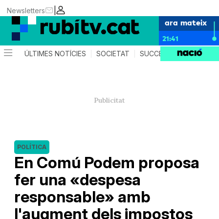
|
Newsletters
ara mateix
21:41
ÚLTIMES NOTÍCIES
SOCIETAT
SUCCESSOS
POLÍTIC
POLÍTICA
En Comú Podem proposa
fer una «despesa
responsable» amb
l'augment dels impostos