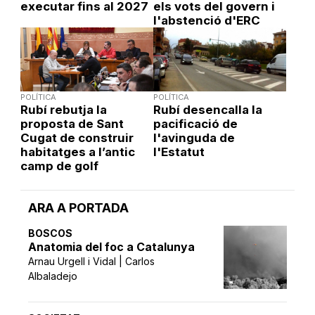
executar fins al 2027
els vots del govern i
l'abstenció d'ERC
POLÍTICA
POLÍTICA
Rubí rebutja la
Rubí desencalla la
proposta de Sant
pacificació de
Cugat de construir
l'avinguda de
habitatges a l’antic
l'Estatut
camp de golf
ARA A PORTADA
BOSCOS
Anatomia del foc a Catalunya
Arnau Urgell i Vidal | Carlos
Albaladejo