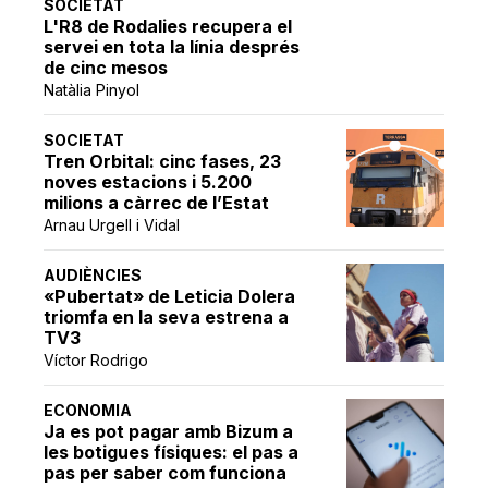
SOCIETAT
L'R8 de Rodalies recupera el
servei en tota la línia després
de cinc mesos
Natàlia Pinyol
SOCIETAT
Tren Orbital: cinc fases, 23
noves estacions i 5.200
milions a càrrec de l’Estat
Arnau Urgell i Vidal
AUDIÈNCIES
«Pubertat» de Leticia Dolera
triomfa en la seva estrena a
TV3
Víctor Rodrigo
ECONOMIA
Ja es pot pagar amb Bizum a
les botigues físiques: el pas a
pas per saber com funciona