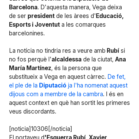
Barcelona
. D'aquesta manera, Vega deixa
de ser
president
de les àrees d'
Educació,
Esports i Joventut
a les comarques
barcelonines.
La notícia no tindria res a veure amb
Rubí
si
no fos perquè l'
alcaldessa
de la ciutat,
Ana
María Martínez
, és la persona que
substitueix a Vega en aquest càrrec.
De fet,
el ple de la
Diputació
ja l'ha nomenat aquest
dijous com a membre de la cambra
. I és en
aquest context en què han sortit les primeres
veus discordants.
[noticia]10306[/noticia]
El portaveu d
'Esquerra Rubí
,
Xavier