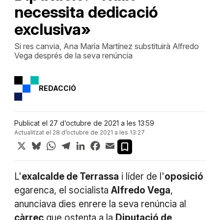
necessita dedicació
exclusiva»
Si res canvia, Ana María Martínez substituirà Alfredo
Vega després de la seva renúncia
REDACCIÓ
Publicat el 27 d’octubre de 2021 a les 13:59
Actualitzat el 28 d’octubre de 2021 a les 13:27
X
Bluesky
WhatsApp
Telegram
LinkedIn
Facebook
Email
L'
exalcalde de Terrassa
i líder de l'
oposició
egarenca, el socialista
Alfredo Vega
,
anunciava dies enrere la seva renúncia al
càrrec
que ostenta a la
Diputació de