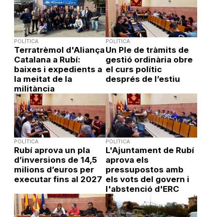
POLÍTICA
POLÍTICA
Terratrèmol d'Aliança
Un Ple de tràmits de
Catalana a Rubí:
gestió ordinària obre
baixes i expedients a
el curs polític
la meitat de la
després de l’estiu
militància
POLÍTICA
POLÍTICA
Rubí aprova un pla
L'Ajuntament de Rubí
d’inversions de 14,5
aprova els
milions d’euros per
pressupostos amb
executar fins al 2027
els vots del govern i
l'abstenció d'ERC