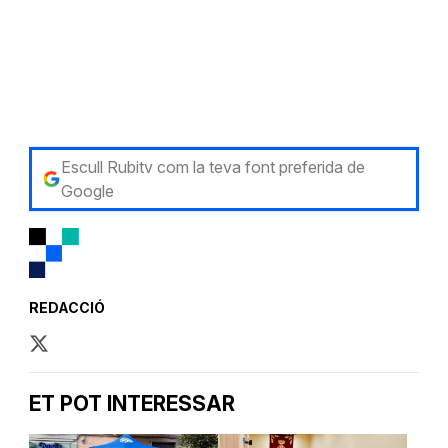
Escull Rubitv com la teva font preferida de
Google
REDACCIÓ
ET POT INTERESSAR