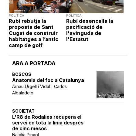
POLÍTICA
POLÍTICA
Rubí rebutja la
Rubí desencalla la
proposta de Sant
pacificació de
Cugat de construir
l'avinguda de
habitatges a l’antic
l'Estatut
camp de golf
ARA A PORTADA
BOSCOS
Anatomia del foc a Catalunya
Arnau Urgell i Vidal | Carlos
Albaladejo
SOCIETAT
L'R8 de Rodalies recupera el
servei en tota la línia després
de cinc mesos
Natàlia Pinyol