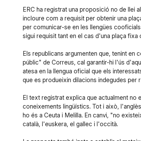
ERC ha registrat una proposició no de llei a
incloure com a requisit per obtenir una plaça
per comunicar-se en les llengües cooficials d
sigui requisit tant en el cas d'una plaça fix
Els republicans argumenten que, tenint en com
públic" de Correus, cal garantir-hi l'ús d'aqu
atesa en la llengua oficial que els interessa
que es produeixin dilacions indegudes per ra
El text registrat explica que actualment no
coneixements lingüístics. Tot i això, l'anglè
ho és a Ceuta i Melilla. En canvi, "no existei
català, l'euskera, el gallec i l'occità.