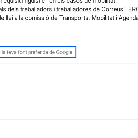
requisit lingüístic "en els casos de mobilitat
als dels treballadors i treballadores de Correus". ER
 llei a la comissió de Transports, Mobilitat i Agend
 la teva font preferida de Google