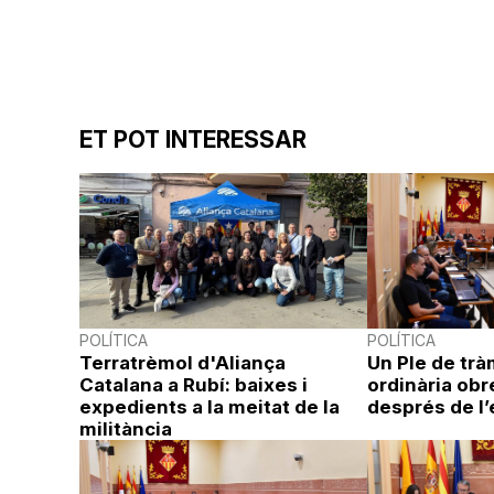
ET POT INTERESSAR
POLÍTICA
POLÍTICA
Terratrèmol d'Aliança
Un Ple de trà
Catalana a Rubí: baixes i
ordinària obre
expedients a la meitat de la
després de l’
militància