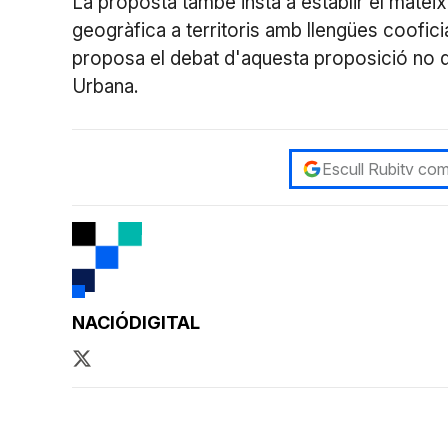
La proposta també insta a establir el mateix 
geogràfica a territoris amb llengües coofici
proposa el debat d'aquesta proposició no de
Urbana.
Escull Rubitv com
NACIÓDIGITAL