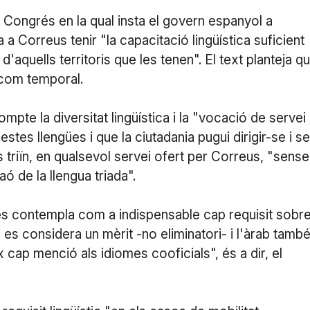
l Congrés en la qual insta el govern espanyol a
 a Correus tenir "la capacitació lingüística suficient
'aquells territoris que les tenen". El text planteja q
a com temporal.
pte la diversitat lingüística i la "vocació de servei
estes llengües i que la ciutadania pugui dirigir-se i se
ts triïn, en qualsevol servei ofert per Correus, "sense
ó de la llengua triada".
 es contempla com a indispensable cap requisit sobr
s es considera un mèrit -no eliminatori- i l'àrab tamb
x cap menció als idiomes cooficials", és a dir, el