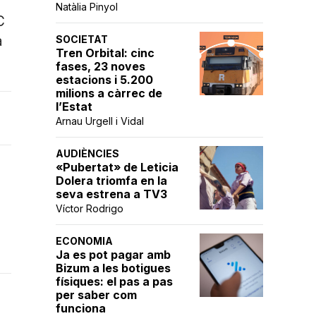
Natàlia Pinyol
C
a
SOCIETAT
Tren Orbital: cinc
fases, 23 noves
estacions i 5.200
milions a càrrec de
l’Estat
Arnau Urgell i Vidal
AUDIÈNCIES
«Pubertat» de Leticia
Dolera triomfa en la
seva estrena a TV3
Víctor Rodrigo
ECONOMIA
Ja es pot pagar amb
Bizum a les botigues
físiques: el pas a pas
per saber com
funciona