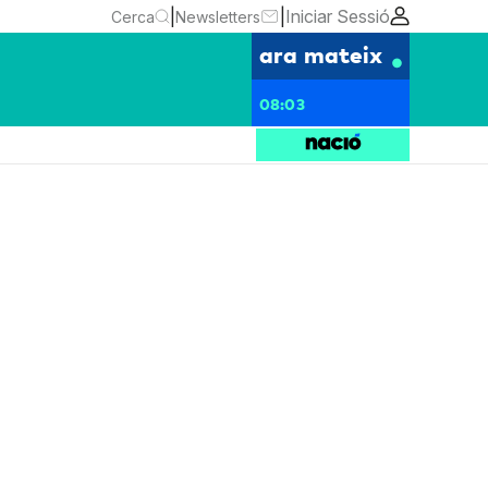
|
|
Iniciar Sessió
Cerca
Newsletters
ara mateix
08:03