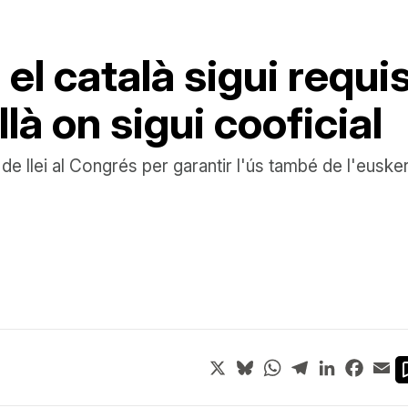
l català sigui requis
là on sigui cooficial
e llei al Congrés per garantir l'ús també de l'euskera,
X
Bluesky
WhatsApp
Telegram
LinkedIn
Face
Em