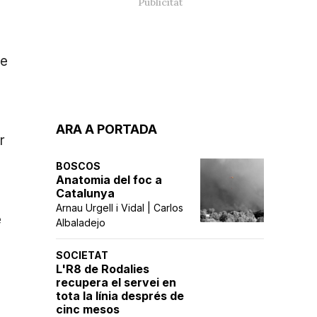
ue
ARA A PORTADA
r
BOSCOS
Anatomia del foc a
Catalunya
Arnau Urgell i Vidal | Carlos
e
Albaladejo
é
SOCIETAT
L'R8 de Rodalies
recupera el servei en
tota la línia després de
cinc mesos