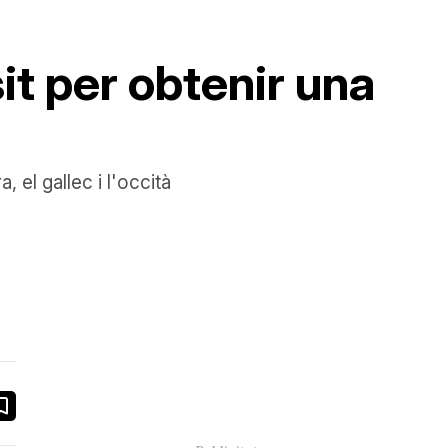
it per obtenir una
 el gallec i l'occità
book
ail