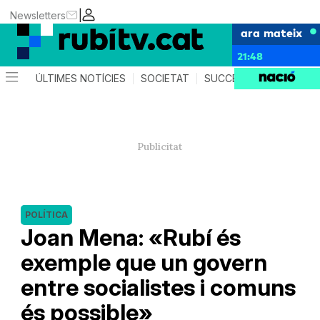
|
Newsletters
ara mateix
21:48
ÚLTIMES NOTÍCIES
SOCIETAT
SUCCESSOS
POLÍTIC
POLÍTICA
Joan Mena: «Rubí és
exemple que un govern
entre socialistes i comuns
és possible»