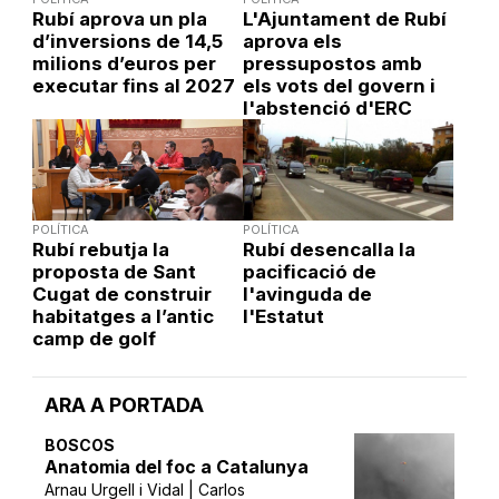
Rubí aprova un pla
L'Ajuntament de Rubí
d’inversions de 14,5
aprova els
milions d’euros per
pressupostos amb
executar fins al 2027
els vots del govern i
l'abstenció d'ERC
POLÍTICA
POLÍTICA
Rubí rebutja la
Rubí desencalla la
proposta de Sant
pacificació de
Cugat de construir
l'avinguda de
habitatges a l’antic
l'Estatut
camp de golf
ARA A PORTADA
BOSCOS
Anatomia del foc a Catalunya
Arnau Urgell i Vidal | Carlos