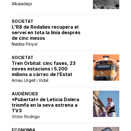
Albaladejo
SOCIETAT
L'R8 de Rodalies recupera el
servei en tota la línia després
de cinc mesos
Natàlia Pinyol
SOCIETAT
Tren Orbital: cinc fases, 23
noves estacions i 5.200
milions a càrrec de l’Estat
Arnau Urgell i Vidal
AUDIÈNCIES
«Pubertat» de Leticia Dolera
triomfa en la seva estrena a
TV3
Víctor Rodrigo
ECONOMIA