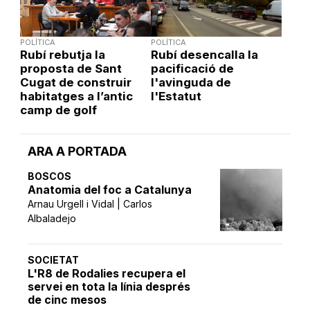
POLÍTICA
POLÍTICA
Rubí rebutja la
Rubí desencalla la
proposta de Sant
pacificació de
Cugat de construir
l'avinguda de
habitatges a l’antic
l'Estatut
camp de golf
ARA A PORTADA
BOSCOS
Anatomia del foc a Catalunya
Arnau Urgell i Vidal | Carlos
Albaladejo
SOCIETAT
L'R8 de Rodalies recupera el
servei en tota la línia després
de cinc mesos