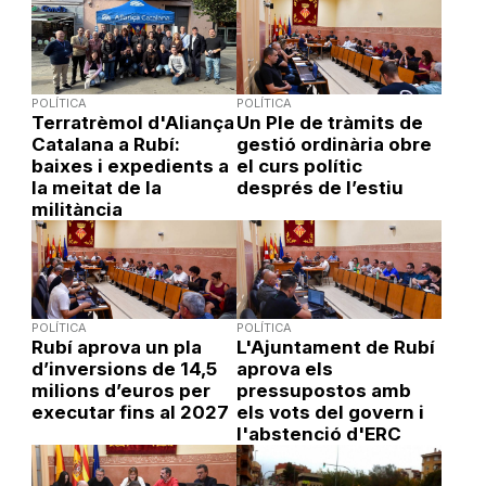
POLÍTICA
POLÍTICA
Terratrèmol d'Aliança
Un Ple de tràmits de
Catalana a Rubí:
gestió ordinària obre
baixes i expedients a
el curs polític
la meitat de la
després de l’estiu
militància
POLÍTICA
POLÍTICA
Rubí aprova un pla
L'Ajuntament de Rubí
d’inversions de 14,5
aprova els
milions d’euros per
pressupostos amb
executar fins al 2027
els vots del govern i
l'abstenció d'ERC