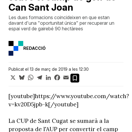
Can Sant Joan
Les dues formacions coincideixen en que estan
davant d'una "oportunitat única" per recuperar un
espai verd de gairebé 90 hectàrees
REDACCIÓ
Publicat el 13 de març de 2019 a les 12:30
X
Bluesky
WhatsApp
Telegram
LinkedIn
Facebook
Email
[youtube]https://www.youtube.com/watch?
v=kv20D5jpb-k[/youtube]
La CUP de Sant Cugat se sumarà a la
proposta de l'AUP per convertir el camp