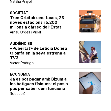
Natàlia Pinyol
SOCIETAT
Tren Orbital: cinc fases, 23
noves estacions i 5.200
milions a càrrec de l’Estat
Arnau Urgell i Vidal
AUDIÈNCIES
«Pubertat» de Leticia Dolera
triomfa en la seva estrena a
TV3
Víctor Rodrigo
ECONOMIA
Ja es pot pagar amb Bizum a
les botigues físiques: el pas a
pas per saber com funciona
Redacció