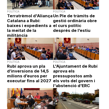
POLÍTICA
POLÍTICA
Terratrèmol d'Aliança
Un Ple de tràmits de
Catalana a Rubí:
gestió ordinària obre
baixes i expedients a
el curs polític
la meitat de la
després de l’estiu
militància
POLÍTICA
POLÍTICA
Rubí aprova un pla
L'Ajuntament de Rubí
d’inversions de 14,5
aprova els
milions d’euros per
pressupostos amb
executar fins al 2027
els vots del govern i
l'abstenció d'ERC