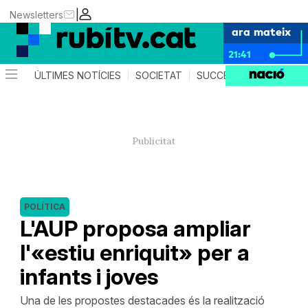
|
Newsletters
ara mateix
21:41
ÚLTIMES NOTÍCIES
SOCIETAT
SUCCESSOS
POLÍTIC
POLÍTICA
L'AUP proposa ampliar
l'«estiu enriquit» per a
infants i joves
Una de les propostes destacades és la realització