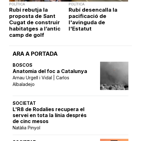
POLÍTICA
POLÍTICA
Rubí rebutja la
Rubí desencalla la
proposta de Sant
pacificació de
Cugat de construir
l'avinguda de
habitatges a l’antic
l'Estatut
camp de golf
ARA A PORTADA
BOSCOS
Anatomia del foc a Catalunya
Arnau Urgell i Vidal | Carlos
Albaladejo
SOCIETAT
L'R8 de Rodalies recupera el
servei en tota la línia després
de cinc mesos
Natàlia Pinyol