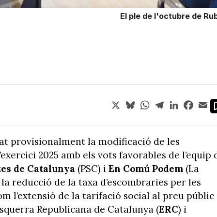
El ple de l'octubre de Rub
X
Bluesky
WhatsApp
Telegram
LinkedIn
Face
Em
t provisionalment la modificació de les
’exercici 2025 amb els vots favorables de l’equip 
stes de Catalunya
(PSC) i
En Comú Podem
(La
la reducció de la taxa d’escombraries per les
om l’extensió de la tarifació social al preu públic
’Esquerra Republicana de Catalunya (
ERC
) i