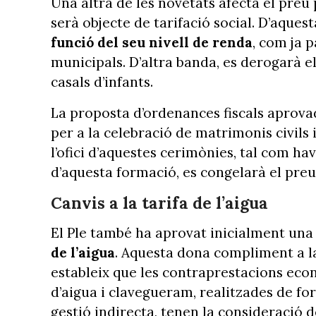
Una altra de les novetats afecta el preu p
serà objecte de tarifació social. D’aque
funció del seu nivell de renda
, com ja 
municipals. D’altra banda, es derogarà el
casals d’infants.
La proposta d’ordenances fiscals aprova
per a la celebració de matrimonis civils 
l’ofici d’aquestes cerimònies, tal com ha
d’aquesta formació, es congelarà el preu 
Canvis a la tarifa de l’aigua
El Ple també ha aprovat inicialment un
de l’aigua
. Aquesta dona compliment a 
estableix que les contraprestacions eco
d’aigua i clavegueram, realitzades de fo
gestió indirecta, tenen la consideració 