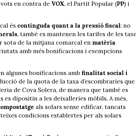
ls vots en contra de
VOX
, el Partit Popular (
PP
) i
ocal és
continguda quant a la pressió fiscal
: no
nerals
, també es mantenen les tarifes de les tax
per sota de la mitjana comarcal en
matèria
 ciutats amb més bonificacions i exempcions
en algunes bonificacions amb
finalitat social i
educció de la quota de la taxa d’escombraries que
xalleria de Cova Solera, de manera que també es
 es dipositin a les deixalleries mòbils. A més,
compostatge
als solars sense edificar, tancats
eixes condicions establertes per als solars