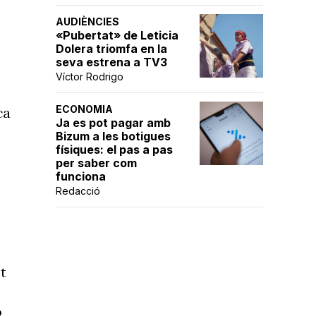
AUDIÈNCIES
«Pubertat» de Leticia
Dolera triomfa en la
seva estrena a TV3
Víctor Rodrigo
ECONOMIA
ca
Ja es pot pagar amb
Bizum a les botigues
físiques: el pas a pas
per saber com
funciona
Redacció
t
o