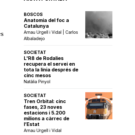
BOSCOS
Anatomia del foc a
Catalunya
Arnau Urgell i Vidal | Carlos
es
Albaladejo
SOCIETAT
L'R8 de Rodalies
recupera el servei en
tota la línia després de
cinc mesos
Natàlia Pinyol
SOCIETAT
Tren Orbital: cinc
fases, 23 noves
estacions i 5.200
milions a càrrec de
l’Estat
Arnau Urgell i Vidal