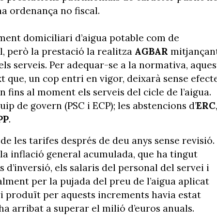
na ordenança no fiscal.
tament domiciliari d’aigua potable com de
, però la prestació la realitza
AGBAR
mitjançan
els serveis. Per adequar-se a la normativa, aques
t que, un cop entri en vigor, deixarà sense efect
 fins al moment els serveis del cicle de l’aigua.
uip de govern (PSC i ECP); les abstencions d’
ERC
PP
.
 les tarifes després de deu anys sense revisió.
la inflació general acumulada, que ha tingut
 d’inversió, els salaris del personal del servei i
alment per la pujada del preu de l’aigua aplicat
bri produït per aquests increments havia estat
ha arribat a superar el milió d’euros anuals.