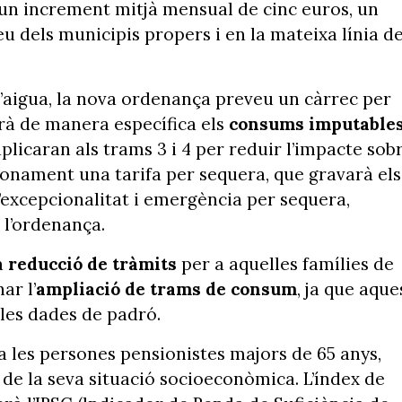
à un increment mitjà mensual de cinc euros, un
eu dels municipis propers i en la mateixa línia d
l’aigua, la nova ordenança preveu un càrrec per
arà de manera específica els
consums imputable
aplicaran als trams 3 i 4 per reduir l’impacte sob
ionament una tarifa per sequera, que gravarà els
d’excepcionalitat i emergència per sequera,
 l’ordenança.
a
reducció de tràmits
per a aquelles famílies de
ar l’
ampliació de trams de consum
, ja que aque
 les dades de padró.
va les persones pensionistes majors de 65 anys,
 de la seva situació socioeconòmica. L’índex de