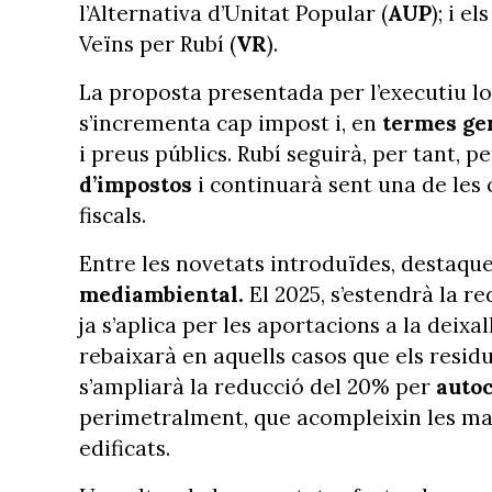
l’Alternativa d’Unitat Popular (
AUP
); i e
Veïns per Rubí (
VR
).
La proposta presentada per l’executiu l
s’incrementa cap impost i, en
termes ge
i preus públics. Rubí seguirà, per tant, 
d’impostos
i continuarà sent una de les
fiscals.
Entre les novetats introduïdes, destaqu
mediambiental.
El 2025, s’estendrà la r
ja s’aplica per les aportacions a la dei
rebaixarà en aquells casos que els residus
s’ampliarà la reducció del 20% per
auto
perimetralment, que acompleixin les mat
edificats.