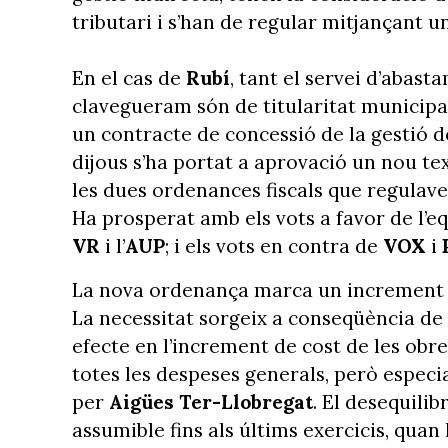
tributari i s’han de regular mitjançant u
En el cas de
Rubí
, tant el servei d’abas
clavegueram són de titularitat municipal
un contracte de concessió de la gestió d
dijous s’ha portat a aprovació un nou tex
les dues ordenances fiscals que regulaven
Ha prosperat amb els vots a favor de l’eq
VR
i l’
AUP
; i els vots en contra de
VOX
i
La nova ordenança marca un increment de
La necessitat sorgeix a conseqüència de 
efecte en l’increment de cost de les obres
totes les despeses generals, però especi
per
Aigües Ter-Llobregat
. El desequili
assumible fins als últims exercicis, quan 