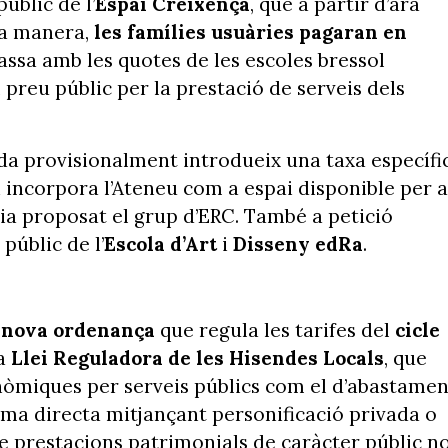
úblic de l’
Espai Creixença
, que a partir d’ara
sta manera,
les famílies usuàries pagaran en
passa amb les quotes de les escoles bressol
 preu públic per la prestació de serveis dels
da provisionalment introdueix una taxa específi
i incorpora l’Ateneu com a espai disponible per a
via proposat el grup d’ERC. També a petició
públic de l’
Escola d’Art
i
Disseny edRa
.
a
nova ordenança
que regula les tarifes del
cicle
la
Llei Reguladora de les Hisendes Locals
, que
nòmiques per serveis públics com el d’abastamen
rma directa mitjançant personificació privada o
de prestacions patrimonials de caràcter públic n