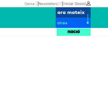
|
|
Iniciar Sessió
Cerca
Newsletters
ara mateix
07:04