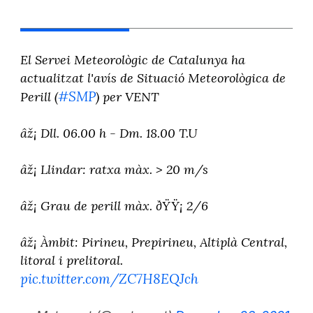
El Servei Meteorològic de Catalunya ha
actualitzat l'avís de Situació Meteorològica de
#SMP
Perill (
) per VENT
âž¡ Dll. 06.00 h - Dm. 18.00 T.U
âž¡ Llindar: ratxa màx. > 20 m/s
âž¡ Grau de perill màx. ðŸŸ¡ 2/6
âž¡ Àmbit: Pirineu, Prepirineu, Altiplà Central,
litoral i prelitoral.
pic.twitter.com/ZC7H8EQJch