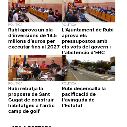
POLÍTICA
POLÍTICA
Rubí aprova un pla
L'Ajuntament de Rubí
d’inversions de 14,5
aprova els
milions d’euros per
pressupostos amb
executar fins al 2027
els vots del govern i
l'abstenció d'ERC
POLÍTICA
POLÍTICA
Rubí rebutja la
Rubí desencalla la
proposta de Sant
pacificació de
Cugat de construir
l'avinguda de
habitatges a l’antic
l'Estatut
camp de golf