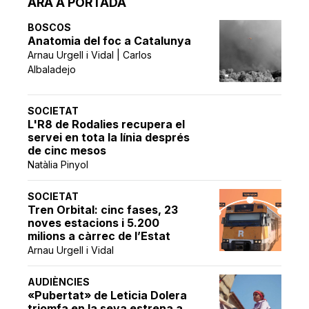
ARA A PORTADA
BOSCOS
Anatomia del foc a Catalunya
Arnau Urgell i Vidal | Carlos
Albaladejo
SOCIETAT
L'R8 de Rodalies recupera el
servei en tota la línia després
de cinc mesos
Natàlia Pinyol
SOCIETAT
Tren Orbital: cinc fases, 23
noves estacions i 5.200
milions a càrrec de l’Estat
Arnau Urgell i Vidal
AUDIÈNCIES
«Pubertat» de Leticia Dolera
triomfa en la seva estrena a