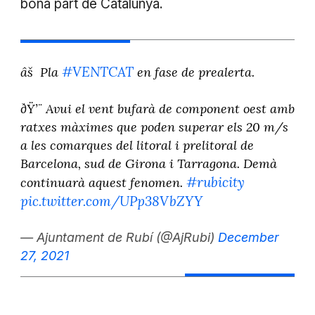
bona part de Catalunya.
#VENTCAT
âš Pla
en fase de prealerta.
ðŸ’¨ Avui el vent bufarà de component oest amb
ratxes màximes que poden superar els 20 m/s
a les comarques del litoral i prelitoral de
Barcelona, sud de Girona i Tarragona. Demà
#rubicity
continuarà aquest fenomen.
pic.twitter.com/UPp38VbZYY
— Ajuntament de Rubí (@AjRubi)
December
27, 2021