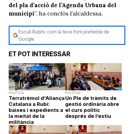
del pla d’acció de l’Agenda Urbana del
municipi
”, ha conclòs l’alcaldessa.
Escull Rubitv com la teva font preferida de
Google
ET POT INTERESSAR
POLÍTICA
POLÍTICA
Terratrèmol d'Aliança
Un Ple de tràmits de
Catalana a Rubí:
gestió ordinària obre
baixes i expedients a
el curs polític
la meitat de la
després de l’estiu
militància