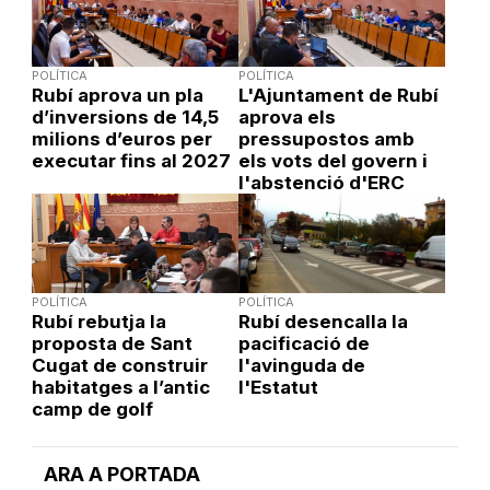
POLÍTICA
POLÍTICA
Rubí aprova un pla
L'Ajuntament de Rubí
d’inversions de 14,5
aprova els
milions d’euros per
pressupostos amb
executar fins al 2027
els vots del govern i
l'abstenció d'ERC
POLÍTICA
POLÍTICA
Rubí rebutja la
Rubí desencalla la
proposta de Sant
pacificació de
Cugat de construir
l'avinguda de
habitatges a l’antic
l'Estatut
camp de golf
ARA A PORTADA