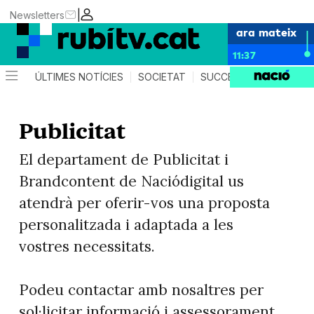
|
Newsletters
ara mateix
11:37
ÚLTIMES NOTÍCIES
SOCIETAT
SUCCESSOS
POLÍTIC
Publicitat
El departament de Publicitat i
Brandcontent de Naciódigital us
atendrà per oferir-vos una proposta
personalitzada i adaptada a les
vostres necessitats.
Podeu contactar amb nosaltres per
sol·licitar informació i assessorament