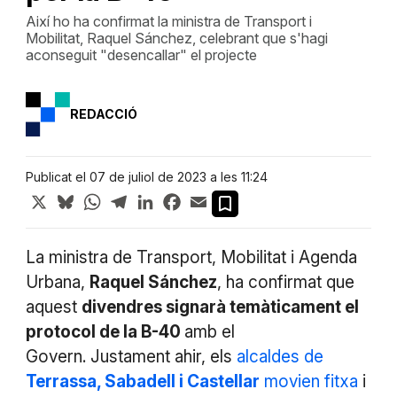
Així ho ha confirmat la ministra de Transport i
Mobilitat, Raquel Sánchez, celebrant que s'hagi
aconseguit "desencallar" el projecte
REDACCIÓ
Publicat el 07 de juliol de 2023 a les 11:24
X
Bluesky
WhatsApp
Telegram
LinkedIn
Facebook
Email
La ministra de Transport, Mobilitat i Agenda
Urbana,
Raquel Sánchez
, ha confirmat que
aquest
divendres signarà temàticament el
protocol de la B-40
amb el
Govern. Justament ahir, els
alcaldes de
Terrassa, Sabadell i Castellar
movien fitxa
i