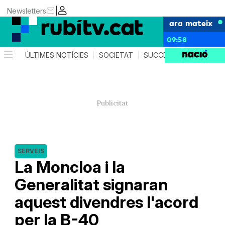
|
Newsletters
ara mateix
09:58
ÚLTIMES NOTÍCIES
SOCIETAT
SUCCESSOS
POLÍTIC
SERVEIS
La Moncloa i la
Generalitat signaran
aquest divendres l'acord
per la B-40