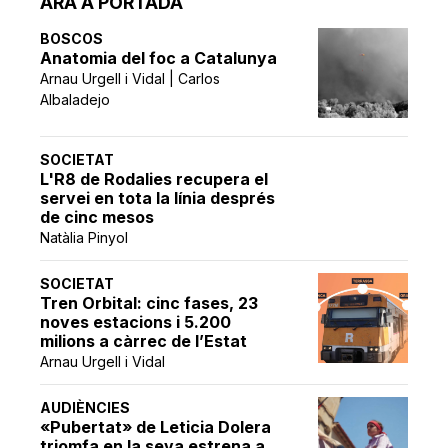
ARA A PORTADA
BOSCOS
Anatomia del foc a Catalunya
Arnau Urgell i Vidal | Carlos
Albaladejo
SOCIETAT
L'R8 de Rodalies recupera el
servei en tota la línia després
de cinc mesos
Natàlia Pinyol
SOCIETAT
Tren Orbital: cinc fases, 23
noves estacions i 5.200
milions a càrrec de l’Estat
Arnau Urgell i Vidal
AUDIÈNCIES
«Pubertat» de Leticia Dolera
triomfa en la seva estrena a