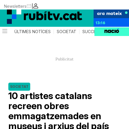
|
Newsletters
ara mateix
13:16
ÚLTIMES NOTÍCIES
SOCIETAT
SUCCESSOS
POLÍTIC
SOCIETAT
10 artistes catalans
recreen obres
emmagatzemades en
museus i arxius del país