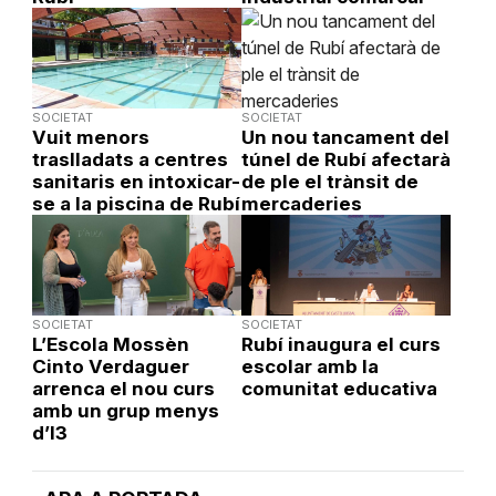
SOCIETAT
SOCIETAT
Vuit menors
Un nou tancament del
traslladats a centres
túnel de Rubí afectarà
sanitaris en intoxicar-
de ple el trànsit de
se a la piscina de Rubí
mercaderies
SOCIETAT
SOCIETAT
L’Escola Mossèn
Rubí inaugura el curs
Cinto Verdaguer
escolar amb la
arrenca el nou curs
comunitat educativa
amb un grup menys
d’I3