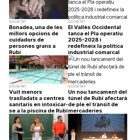
SOCIETAT
SOCIETAT
Bonadea, una de les
El Vallès Occidental
millors opcions de
tanca el Pla operatiu
cuidadors de
2025-2028 i
persones grans a
redefineix la política
Rubí
industrial comarcal
SOCIETAT
SOCIETAT
Vuit menors
Un nou tancament del
traslladats a centres
túnel de Rubí afectarà
sanitaris en intoxicar-
de ple el trànsit de
se a la piscina de Rubí
mercaderies