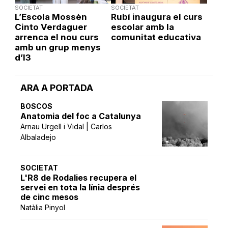
SOCIETAT
SOCIETAT
L’Escola Mossèn
Rubí inaugura el curs
Cinto Verdaguer
escolar amb la
arrenca el nou curs
comunitat educativa
amb un grup menys
d’I3
ARA A PORTADA
BOSCOS
Anatomia del foc a Catalunya
Arnau Urgell i Vidal | Carlos
Albaladejo
SOCIETAT
L'R8 de Rodalies recupera el
servei en tota la línia després
de cinc mesos
Natàlia Pinyol