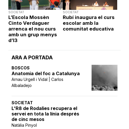
SOCIETAT
SOCIETAT
L’Escola Mossèn
Rubí inaugura el curs
Cinto Verdaguer
escolar amb la
arrenca el nou curs
comunitat educativa
amb un grup menys
d’I3
ARA A PORTADA
BOSCOS
Anatomia del foc a Catalunya
Arnau Urgell i Vidal | Carlos
Albaladejo
SOCIETAT
L'R8 de Rodalies recupera el
servei en tota la línia després
de cinc mesos
Natàlia Pinyol