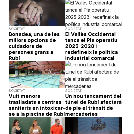
SOCIETAT
SOCIETAT
Bonadea, una de les
El Vallès Occidental
millors opcions de
tanca el Pla operatiu
cuidadors de
2025-2028 i
persones grans a
redefineix la política
Rubí
industrial comarcal
SOCIETAT
SOCIETAT
Vuit menors
Un nou tancament del
traslladats a centres
túnel de Rubí afectarà
sanitaris en intoxicar-
de ple el trànsit de
se a la piscina de Rubí
mercaderies