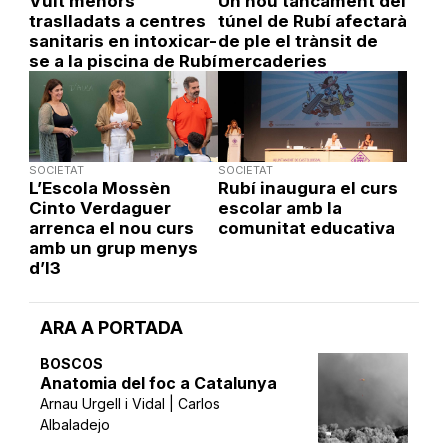
Vuit menors
Un nou tancament del
traslladats a centres
túnel de Rubí afectarà
sanitaris en intoxicar-
de ple el trànsit de
se a la piscina de Rubí
mercaderies
SOCIETAT
SOCIETAT
L’Escola Mossèn
Rubí inaugura el curs
Cinto Verdaguer
escolar amb la
arrenca el nou curs
comunitat educativa
amb un grup menys
d’I3
ARA A PORTADA
BOSCOS
Anatomia del foc a Catalunya
Arnau Urgell i Vidal | Carlos
Albaladejo