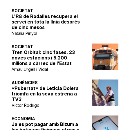
SOCIETAT
L'R8 de Rodalies recupera el
servei en tota la línia després
de cinc mesos
Natàlia Pinyol
SOCIETAT
Tren Orbital: cinc fases, 23
noves estacions i 5.200
milions a càrrec de l’Estat
Arnau Urgell i Vidal
AUDIÈNCIES
«Pubertat» de Leticia Dolera
triomfa en la seva estrena a
TV3
Víctor Rodrigo
ECONOMIA
Ja es pot pagar amb Bizum a
les botigues físiques: el pas a