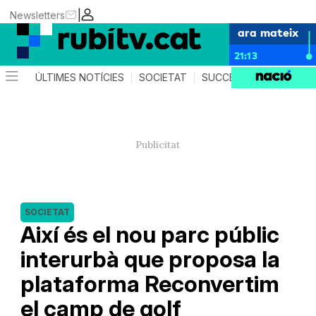
|
Newsletters
ara mateix
21:13
ÚLTIMES NOTÍCIES
SOCIETAT
SUCCESSOS
POLÍTIC
SOCIETAT
Així és el nou parc públic
interurbà que proposa la
plataforma Reconvertim
el camp de golf