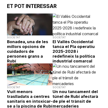
ET POT INTERESSAR
SOCIETAT
SOCIETAT
Bonadea, una de les
El Vallès Occidental
millors opcions de
tanca el Pla operatiu
cuidadors de
2025-2028 i
persones grans a
redefineix la política
Rubí
industrial comarcal
SOCIETAT
SOCIETAT
Vuit menors
Un nou tancament del
traslladats a centres
túnel de Rubí afectarà
sanitaris en intoxicar-
de ple el trànsit de
se a la piscina de Rubí
mercaderies