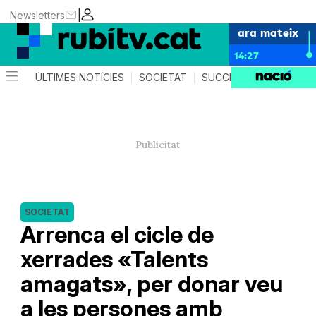
|
Newsletters
ara mateix
14:27
ÚLTIMES NOTÍCIES
SOCIETAT
SUCCESSOS
POLÍTIC
SOCIETAT
Arrenca el cicle de
xerrades «Talents
amagats», per donar veu
a les persones amb