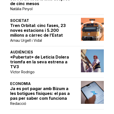
de cinc mesos
Natàlia Pinyol
SOCIETAT
Tren Orbital: cinc fases, 23
noves estacions i 5.200
milions a càrrec de l’Estat
Arnau Urgell i Vidal
AUDIÈNCIES
«Pubertat» de Leticia Dolera
triomfa en la seva estrena a
TV3
Víctor Rodrigo
ECONOMIA
Ja es pot pagar amb Bizum a
les botigues físiques: el pas a
pas per saber com funciona
Redacció