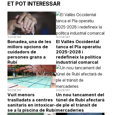
ET POT INTERESSAR
SOCIETAT
SOCIETAT
Bonadea, una de les
El Vallès Occidental
millors opcions de
tanca el Pla operatiu
cuidadors de
2025-2028 i
persones grans a
redefineix la política
Rubí
industrial comarcal
SOCIETAT
SOCIETAT
Vuit menors
Un nou tancament del
traslladats a centres
túnel de Rubí afectarà
sanitaris en intoxicar-
de ple el trànsit de
se a la piscina de Rubí
mercaderies