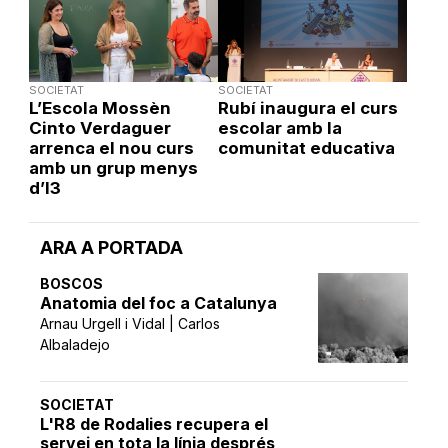
SOCIETAT
SOCIETAT
L’Escola Mossèn
Rubí inaugura el curs
Cinto Verdaguer
escolar amb la
arrenca el nou curs
comunitat educativa
amb un grup menys
d’I3
ARA A PORTADA
BOSCOS
Anatomia del foc a Catalunya
Arnau Urgell i Vidal | Carlos
Albaladejo
SOCIETAT
L'R8 de Rodalies recupera el
servei en tota la línia després