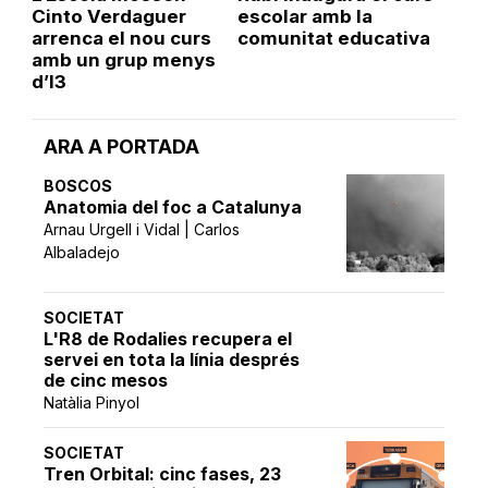
Cinto Verdaguer
escolar amb la
arrenca el nou curs
comunitat educativa
amb un grup menys
d’I3
ARA A PORTADA
BOSCOS
Anatomia del foc a Catalunya
Arnau Urgell i Vidal | Carlos
Albaladejo
SOCIETAT
L'R8 de Rodalies recupera el
servei en tota la línia després
de cinc mesos
Natàlia Pinyol
SOCIETAT
Tren Orbital: cinc fases, 23