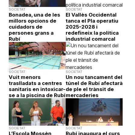
SOCIETAT
SOCIETAT
Bonadea, una de les
El Vallès Occidental
millors opcions de
tanca el Pla operatiu
cuidadors de
2025-2028 i
persones grans a
redefineix la política
Rubí
industrial comarcal
SOCIETAT
SOCIETAT
Vuit menors
Un nou tancament del
traslladats a centres
túnel de Rubí afectarà
sanitaris en intoxicar-
de ple el trànsit de
se a la piscina de Rubí
mercaderies
SOCIETAT
SOCIETAT
L’Escola Mossèn
Rubí inaugura el curs