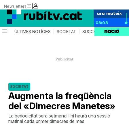
|
Newsletters
ara mateix
08:08
ÚLTIMES NOTÍCIES
SOCIETAT
SUCCESSOS
POLÍTIC
SOCIETAT
Augmenta la freqüència
del «Dimecres Manetes»
La periodicitat serà setmanal i hi haurà una sessió
matinal cada primer dimecres de mes