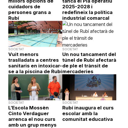
millors opcions de
tanca el Pla operatiu
cuidadors de
2025-2028 i
persones grans a
redefineix la política
Rubí
industrial comarcal
SOCIETAT
SOCIETAT
Vuit menors
Un nou tancament del
traslladats a centres
túnel de Rubí afectarà
sanitaris en intoxicar-
de ple el trànsit de
se a la piscina de Rubí
mercaderies
SOCIETAT
SOCIETAT
L’Escola Mossèn
Rubí inaugura el curs
Cinto Verdaguer
escolar amb la
arrenca el nou curs
comunitat educativa
amb un grup menys