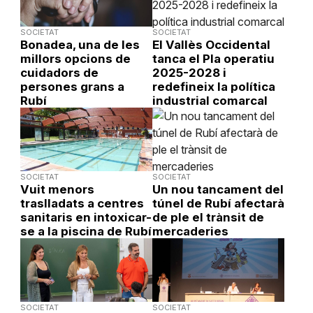
SOCIETAT
SOCIETAT
Bonadea, una de les
El Vallès Occidental
millors opcions de
tanca el Pla operatiu
cuidadors de
2025-2028 i
persones grans a
redefineix la política
Rubí
industrial comarcal
SOCIETAT
SOCIETAT
Vuit menors
Un nou tancament del
traslladats a centres
túnel de Rubí afectarà
sanitaris en intoxicar-
de ple el trànsit de
se a la piscina de Rubí
mercaderies
SOCIETAT
SOCIETAT