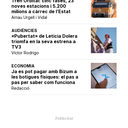
Tren Orbital: cinc fases, 23
noves estacions i 5.200
milions a càrrec de l’Estat
Arnau Urgell i Vidal
AUDIÈNCIES
«Pubertat» de Leticia Dolera
triomfa en la seva estrena a
TV3
Víctor Rodrigo
ECONOMIA
Ja es pot pagar amb Bizum a
les botigues físiques: el pas a
pas per saber com funciona
Redacció