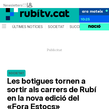
|
Newsletters
ara mateix
10:25
ÚLTIMES NOTÍCIES
SOCIETAT
SUCCESSOS
POLÍTIC
SOCIETAT
Les botigues tornen a
sortir als carrers de Rubí
en la nova edició del
«Fora Estocs»