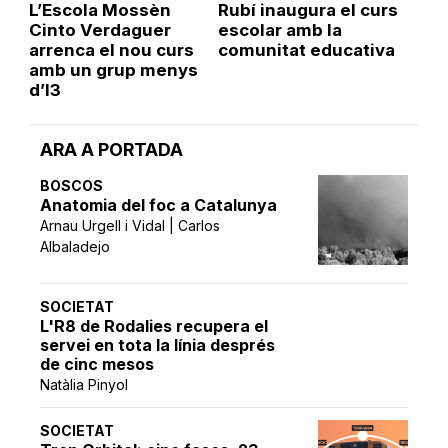
L’Escola Mossèn
Rubí inaugura el curs
Cinto Verdaguer
escolar amb la
arrenca el nou curs
comunitat educativa
amb un grup menys
d’I3
ARA A PORTADA
BOSCOS
Anatomia del foc a Catalunya
Arnau Urgell i Vidal | Carlos
Albaladejo
SOCIETAT
L'R8 de Rodalies recupera el
servei en tota la línia després
de cinc mesos
Natàlia Pinyol
SOCIETAT