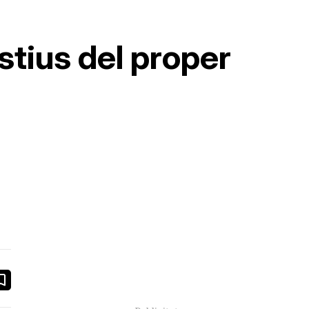
stius del proper
book
ail