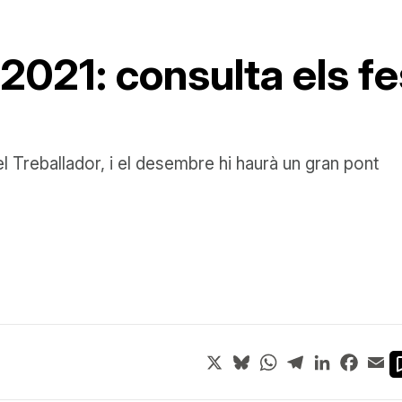
 2021: consulta els fe
el Treballador, i el desembre hi haurà un gran pont
X
Bluesky
WhatsApp
Telegram
LinkedIn
Face
Em