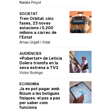
Natàlia Pinyol
SOCIETAT
Tren Orbital: cinc
fases, 23 noves
estacions i 5.200
milions a càrrec de
l’Estat
Arnau Urgell i Vidal
AUDIÈNCIES
«Pubertat» de Leticia
Dolera triomfa en la
seva estrena a TV3
Víctor Rodrigo
ECONOMIA
Ja es pot pagar amb
Bizum a les botigues
físiques: el pas a pas
per saber com
funciona