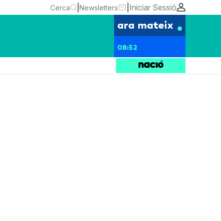
|
|
Iniciar Sessió
Cerca
Newsletters
ara mateix
08:52