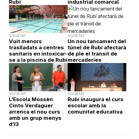
Rubí
industrial comarcal
SOCIETAT
SOCIETAT
Vuit menors
Un nou tancament del
traslladats a centres
túnel de Rubí afectarà
sanitaris en intoxicar-
de ple el trànsit de
se a la piscina de Rubí
mercaderies
SOCIETAT
SOCIETAT
L’Escola Mossèn
Rubí inaugura el curs
Cinto Verdaguer
escolar amb la
arrenca el nou curs
comunitat educativa
amb un grup menys
d’I3