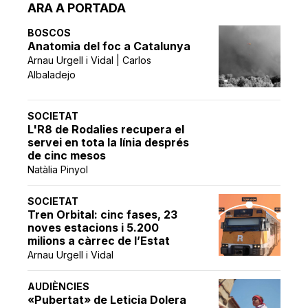
ARA A PORTADA
BOSCOS
Anatomia del foc a Catalunya
Arnau Urgell i Vidal | Carlos
Albaladejo
SOCIETAT
L'R8 de Rodalies recupera el
servei en tota la línia després
de cinc mesos
Natàlia Pinyol
SOCIETAT
Tren Orbital: cinc fases, 23
noves estacions i 5.200
milions a càrrec de l’Estat
Arnau Urgell i Vidal
AUDIÈNCIES
«Pubertat» de Leticia Dolera