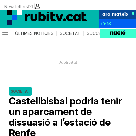
|
Newsletters
ara mateix
13:39
ÚLTIMES NOTÍCIES
SOCIETAT
SUCCESSOS
POLÍTIC
SOCIETAT
Castellbisbal podria tenir
un aparcament de
dissuasió a l’estació de
Renfe