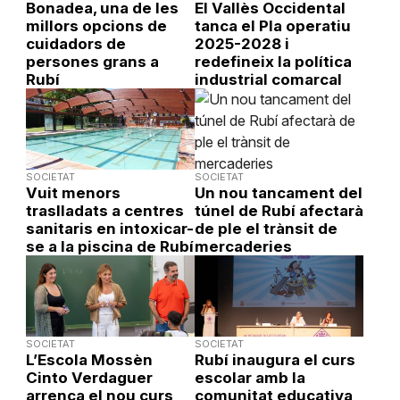
Bonadea, una de les
El Vallès Occidental
millors opcions de
tanca el Pla operatiu
cuidadors de
2025-2028 i
persones grans a
redefineix la política
Rubí
industrial comarcal
SOCIETAT
SOCIETAT
Vuit menors
Un nou tancament del
traslladats a centres
túnel de Rubí afectarà
sanitaris en intoxicar-
de ple el trànsit de
se a la piscina de Rubí
mercaderies
SOCIETAT
SOCIETAT
L’Escola Mossèn
Rubí inaugura el curs
Cinto Verdaguer
escolar amb la
arrenca el nou curs
comunitat educativa