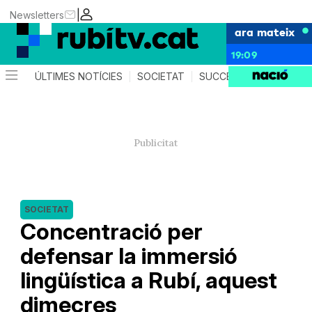
|
Newsletters
ara mateix
19:09
ÚLTIMES NOTÍCIES
SOCIETAT
SUCCESSOS
POLÍTIC
SOCIETAT
Concentració per
defensar la immersió
lingüística a Rubí, aquest
dimecres