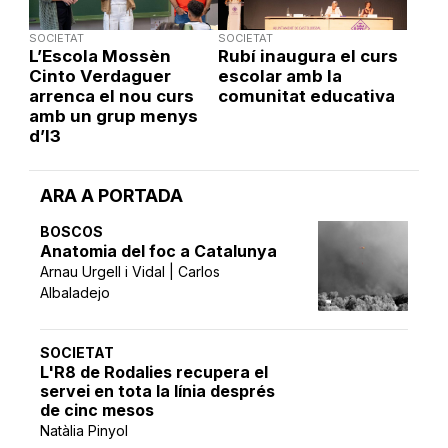
SOCIETAT
SOCIETAT
L’Escola Mossèn
Rubí inaugura el curs
Cinto Verdaguer
escolar amb la
arrenca el nou curs
comunitat educativa
amb un grup menys
d’I3
ARA A PORTADA
BOSCOS
Anatomia del foc a Catalunya
Arnau Urgell i Vidal | Carlos
Albaladejo
SOCIETAT
L'R8 de Rodalies recupera el
servei en tota la línia després
de cinc mesos
Natàlia Pinyol