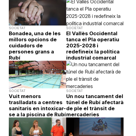
SOCIETAT
SOCIETAT
Bonadea, una de les
El Vallès Occidental
millors opcions de
tanca el Pla operatiu
cuidadors de
2025-2028 i
persones grans a
redefineix la política
Rubí
industrial comarcal
SOCIETAT
SOCIETAT
Vuit menors
Un nou tancament del
traslladats a centres
túnel de Rubí afectarà
sanitaris en intoxicar-
de ple el trànsit de
se a la piscina de Rubí
mercaderies