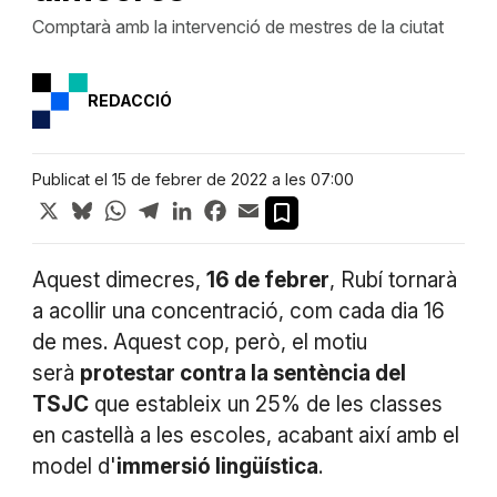
Comptarà amb la intervenció de mestres de la ciutat
REDACCIÓ
Publicat el 15 de febrer de 2022 a les 07:00
X
Bluesky
WhatsApp
Telegram
LinkedIn
Facebook
Email
Aquest dimecres,
16 de febrer
, Rubí tornarà
a acollir una concentració, com cada dia 16
de mes. Aquest cop, però, el motiu
serà
protestar contra la sentència del
TSJC
que estableix un 25% de les classes
en castellà a les escoles, acabant així amb el
model d'
immersió lingüística
.