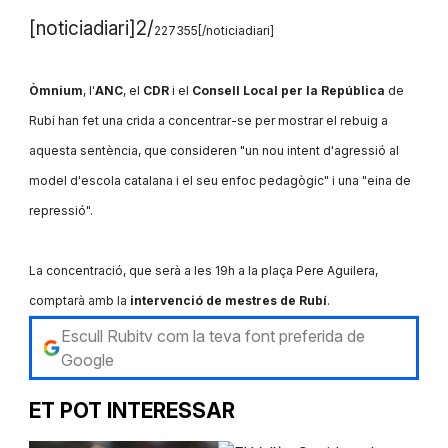
[noticiadiari]2/
227355[/noticiadiari]
Òmnium
, l'
ANC
, el
CDR
i el
Consell Local per la República
de
Rubí han fet una crida a concentrar-se per mostrar el rebuig a
aquesta sentència, que consideren "un nou intent d'agressió al
model d'escola catalana i el seu enfoc pedagògic" i una "eina de
repressió".
La concentració, que serà a les 19h a la plaça Pere Aguilera,
comptarà amb la
intervenció de mestres de Rubí
.
Escull Rubitv com la teva font preferida de
Google
ET POT INTERESSAR