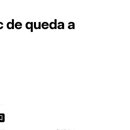
c de queda a
book
ail