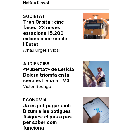
Natàlia Pinyol
SOCIETAT
Tren Orbital: cinc
fases, 23 noves
estacions i 5.200
milions a càrrec de
l’Estat
Arnau Urgell i Vidal
AUDIÈNCIES
«Pubertat» de Leticia
Dolera triomfa en la
seva estrena a TV3
Víctor Rodrigo
ECONOMIA
Ja es pot pagar amb
Bizum a les botigues
físiques: el pas a pas
per saber com
funciona