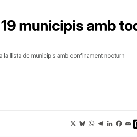
 19 municipis amb to
la la llista de municipis amb confinament nocturn
X
Bluesky
WhatsApp
Telegram
LinkedIn
Face
Em