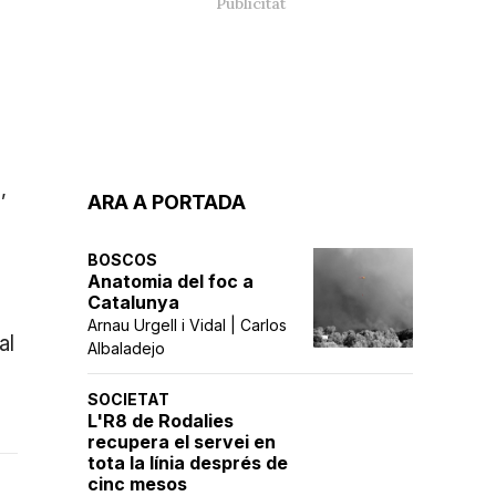
,
ARA A PORTADA
BOSCOS
Anatomia del foc a
Catalunya
Arnau Urgell i Vidal | Carlos
al
Albaladejo
SOCIETAT
L'R8 de Rodalies
recupera el servei en
tota la línia després de
cinc mesos