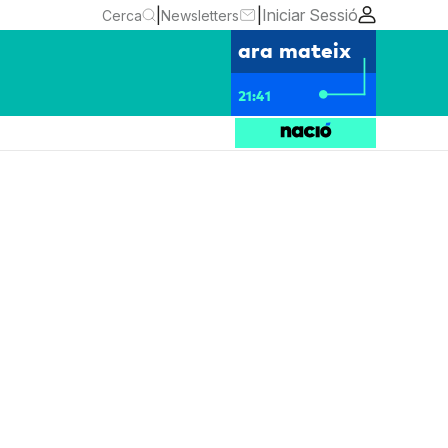
|
|
Iniciar Sessió
Cerca
Newsletters
ara mateix
21:41