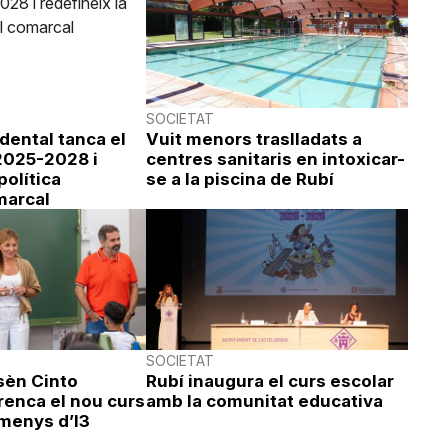
SOCIETAT
idental tanca el
Vuit menors traslladats a
 2025-2028 i
centres sanitaris en intoxicar-
política
se a la piscina de Rubí
marcal
SOCIETAT
sèn Cinto
Rubí inaugura el curs escolar
renca el nou curs
amb la comunitat educativa
menys d’I3