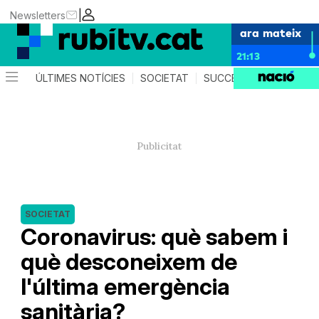
|
Newsletters
ara mateix
21:13
ÚLTIMES NOTÍCIES
SOCIETAT
SUCCESSOS
POLÍTIC
SOCIETAT
Coronavirus: què sabem i
què desconeixem de
l'última emergència
sanitària?