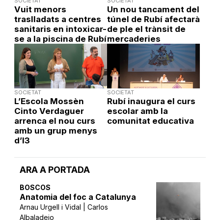
SOCIETAT
SOCIETAT
Vuit menors
Un nou tancament del
traslladats a centres
túnel de Rubí afectarà
sanitaris en intoxicar-
de ple el trànsit de
se a la piscina de Rubí
mercaderies
SOCIETAT
SOCIETAT
L’Escola Mossèn
Rubí inaugura el curs
Cinto Verdaguer
escolar amb la
arrenca el nou curs
comunitat educativa
amb un grup menys
d’I3
ARA A PORTADA
BOSCOS
Anatomia del foc a Catalunya
Arnau Urgell i Vidal | Carlos
Albaladejo