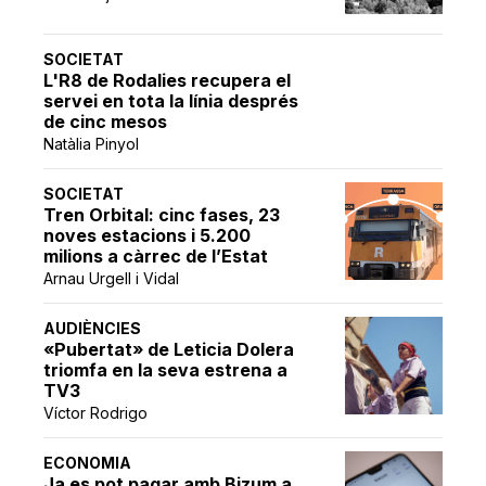
SOCIETAT
L'R8 de Rodalies recupera el
servei en tota la línia després
de cinc mesos
Natàlia Pinyol
SOCIETAT
Tren Orbital: cinc fases, 23
noves estacions i 5.200
milions a càrrec de l’Estat
Arnau Urgell i Vidal
AUDIÈNCIES
«Pubertat» de Leticia Dolera
triomfa en la seva estrena a
TV3
Víctor Rodrigo
ECONOMIA
Ja es pot pagar amb Bizum a