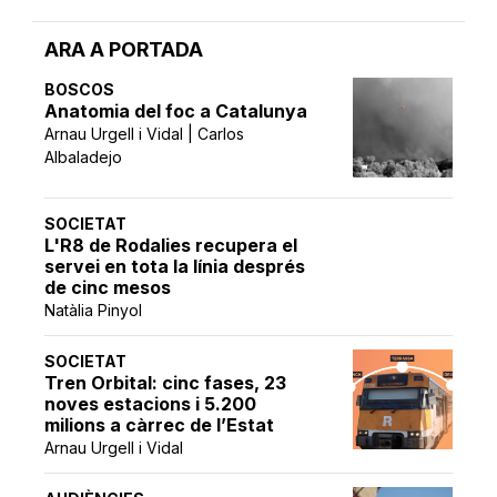
ARA A PORTADA
BOSCOS
Anatomia del foc a Catalunya
Arnau Urgell i Vidal | Carlos
Albaladejo
SOCIETAT
L'R8 de Rodalies recupera el
servei en tota la línia després
de cinc mesos
Natàlia Pinyol
SOCIETAT
Tren Orbital: cinc fases, 23
noves estacions i 5.200
milions a càrrec de l’Estat
Arnau Urgell i Vidal