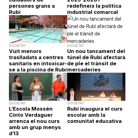
persones grans a
redefineix la política
Rubí
industrial comarcal
SOCIETAT
SOCIETAT
Vuit menors
Un nou tancament del
traslladats a centres
túnel de Rubí afectarà
sanitaris en intoxicar-
de ple el trànsit de
se a la piscina de Rubí
mercaderies
SOCIETAT
SOCIETAT
L’Escola Mossèn
Rubí inaugura el curs
Cinto Verdaguer
escolar amb la
arrenca el nou curs
comunitat educativa
amb un grup menys
d’I3