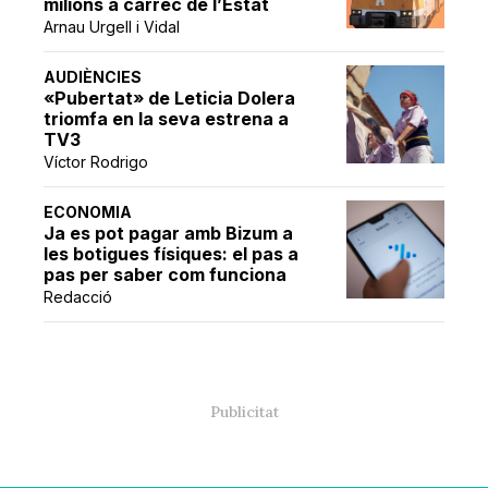
milions a càrrec de l’Estat
Arnau Urgell i Vidal
AUDIÈNCIES
«Pubertat» de Leticia Dolera
triomfa en la seva estrena a
TV3
Víctor Rodrigo
ECONOMIA
Ja es pot pagar amb Bizum a
les botigues físiques: el pas a
pas per saber com funciona
Redacció