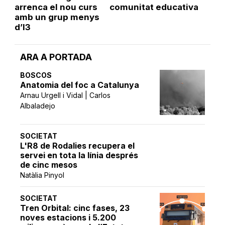
arrenca el nou curs
comunitat educativa
amb un grup menys
d’I3
ARA A PORTADA
BOSCOS
Anatomia del foc a Catalunya
Arnau Urgell i Vidal | Carlos
Albaladejo
SOCIETAT
L'R8 de Rodalies recupera el
servei en tota la línia després
de cinc mesos
Natàlia Pinyol
SOCIETAT
Tren Orbital: cinc fases, 23
noves estacions i 5.200