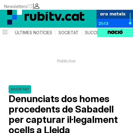
|
Newsletters
ara mateix
21:13
ÚLTIMES NOTÍCIES
SOCIETAT
SUCCESSOS
POLÍTIC
SOCIETAT
Denunciats dos homes
procedents de Sabadell
per capturar il·legalment
ocells a Lleida