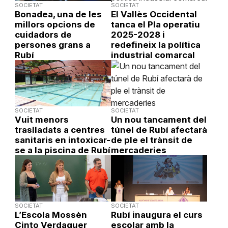
SOCIETAT
SOCIETAT
Bonadea, una de les
El Vallès Occidental
millors opcions de
tanca el Pla operatiu
cuidadors de
2025-2028 i
persones grans a
redefineix la política
Rubí
industrial comarcal
SOCIETAT
SOCIETAT
Vuit menors
Un nou tancament del
traslladats a centres
túnel de Rubí afectarà
sanitaris en intoxicar-
de ple el trànsit de
se a la piscina de Rubí
mercaderies
SOCIETAT
SOCIETAT
L’Escola Mossèn
Rubí inaugura el curs
Cinto Verdaguer
escolar amb la