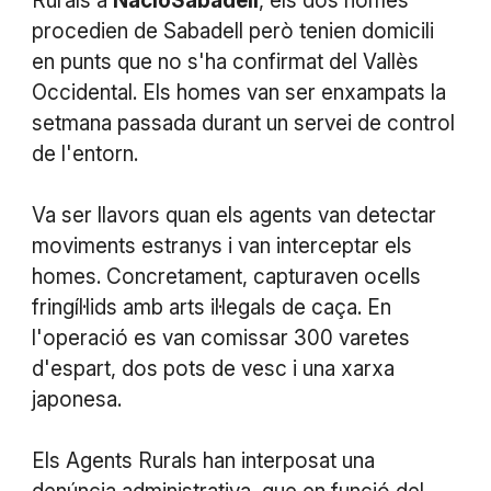
Rurals a
NacióSabadell
, els dos homes
procedien de Sabadell però tenien domicili
en punts que no s'ha confirmat del Vallès
Occidental. Els homes van ser enxampats la
setmana passada durant un servei de control
de l'entorn.
Va ser llavors quan els agents van detectar
moviments estranys i van interceptar els
homes. Concretament, capturaven ocells
fringíl·lids amb arts il·legals de caça. En
l'operació es van comissar 300 varetes
d'espart, dos pots de vesc i una xarxa
japonesa.
Els Agents Rurals han interposat una