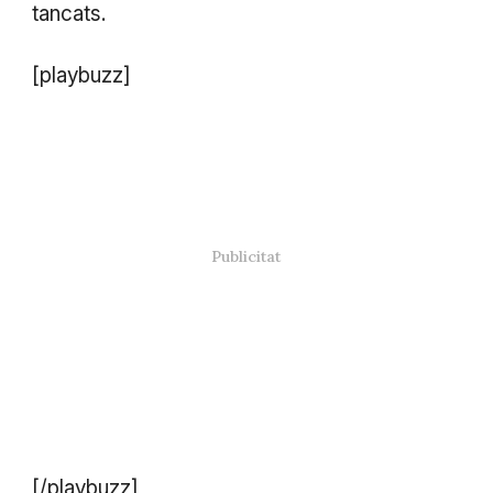
tancats.
[playbuzz]
[/playbuzz]