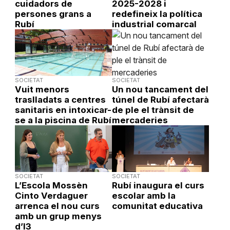
cuidadors de
2025-2028 i
persones grans a
redefineix la política
Rubí
industrial comarcal
SOCIETAT
SOCIETAT
Vuit menors
Un nou tancament del
traslladats a centres
túnel de Rubí afectarà
sanitaris en intoxicar-
de ple el trànsit de
se a la piscina de Rubí
mercaderies
SOCIETAT
SOCIETAT
L’Escola Mossèn
Rubí inaugura el curs
Cinto Verdaguer
escolar amb la
arrenca el nou curs
comunitat educativa
amb un grup menys
d’I3