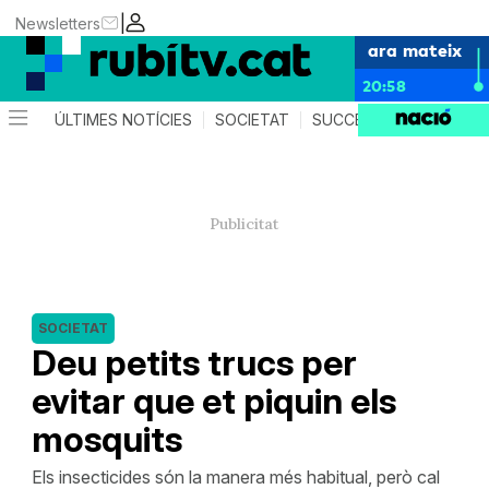
|
Newsletters
ara mateix
20:58
ÚLTIMES NOTÍCIES
SOCIETAT
SUCCESSOS
POLÍTIC
SOCIETAT
Deu petits trucs per
evitar que et piquin els
mosquits
Els insecticides són la manera més habitual, però cal