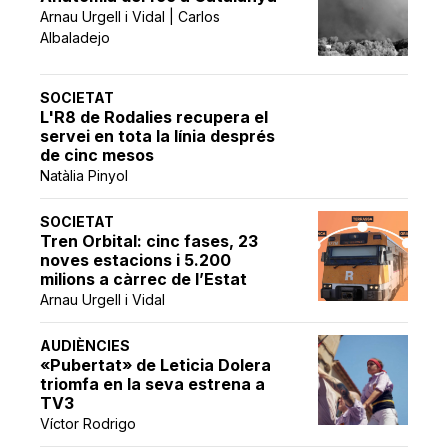
Arnau Urgell i Vidal | Carlos
Albaladejo
SOCIETAT
L'R8 de Rodalies recupera el
servei en tota la línia després
de cinc mesos
Natàlia Pinyol
SOCIETAT
Tren Orbital: cinc fases, 23
noves estacions i 5.200
milions a càrrec de l’Estat
Arnau Urgell i Vidal
AUDIÈNCIES
«Pubertat» de Leticia Dolera
triomfa en la seva estrena a
TV3
Víctor Rodrigo