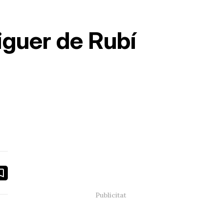
iguer de Rubí
book
ail