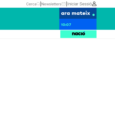
|
|
Iniciar Sessió
Cerca
Newsletters
ara mateix
10:07