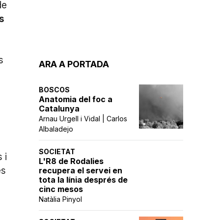
de
s
s
ARA A PORTADA
BOSCOS
Anatomia del foc a
Catalunya
Arnau Urgell i Vidal | Carlos
Albaladejo
SOCIETAT
 i
L'R8 de Rodalies
es
recupera el servei en
tota la línia després de
cinc mesos
Natàlia Pinyol