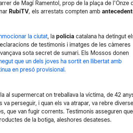
 carrer de Magí Ramentol, prop de la plaça de l'Onze 
rmar
RubíTV
,
els arrestats compten amb
antecedent
mocionar la ciutat
, la
policia
catalana ha detingut el
eclaracions de testimonis i imatges de les càmeres
ió avançava sota secret de sumari. Els Mossos donen
gut que un dels joves ha sortit en llibertat amb
inua en presó provisional.
a al supermercat on treballava la víctima, de 42 anys
s va perseguir, i quan els va atrapar, va rebre divers
adres, que van fugir corrents. Testimonis asseguren que
productes de la botiga, aleshores desateses.