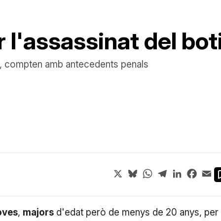
 l'assassinat del bot
s, compten amb antecedents penals
X
Bluesky
WhatsApp
Telegram
LinkedIn
Face
Em
oves
,
majors
d'edat però de menys de 20 anys, per