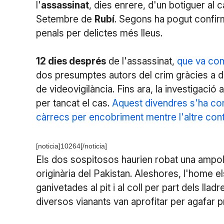
l'
assassinat
, dies enrere, d'un botiguer al
Setembre de
Rubí
. Segons ha pogut confi
penals per delictes més lleus.
12 dies després
de l'assassinat,
que va com
dos presumptes autors del crim gràcies a d
de videovigilància. Fins ara, la investigac
per tancat el cas.
Aquest divendres s'ha cone
càrrecs per encobriment mentre l'altre cont
[noticia]10264[/noticia]
Els dos sospitosos haurien robat una ampoll
originària del Pakistan. Aleshores, l'home el
ganivetades al pit i al coll per part dels ll
diversos vianants van aprofitar per agafar 