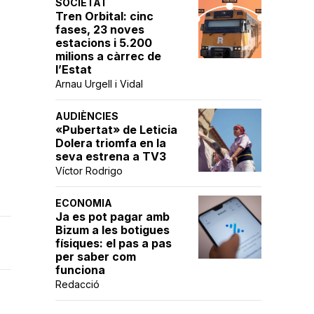
SOCIETAT
Tren Orbital: cinc
fases, 23 noves
estacions i 5.200
milions a càrrec de
l’Estat
Arnau Urgell i Vidal
AUDIÈNCIES
«Pubertat» de Leticia
Dolera triomfa en la
seva estrena a TV3
Víctor Rodrigo
ECONOMIA
Ja es pot pagar amb
Bizum a les botigues
físiques: el pas a pas
per saber com
funciona
Redacció