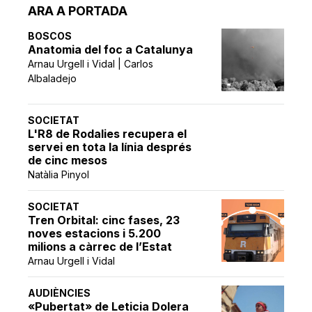
ARA A PORTADA
BOSCOS
Anatomia del foc a Catalunya
Arnau Urgell i Vidal | Carlos
Albaladejo
SOCIETAT
L'R8 de Rodalies recupera el
servei en tota la línia després
de cinc mesos
Natàlia Pinyol
SOCIETAT
Tren Orbital: cinc fases, 23
noves estacions i 5.200
milions a càrrec de l’Estat
Arnau Urgell i Vidal
AUDIÈNCIES
«Pubertat» de Leticia Dolera