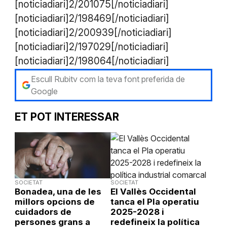
[noticiadiari]2/201075[/noticiadiari]
[noticiadiari]2/198469[/noticiadiari]
​[noticiadiari]2/200939[/noticiadiari]
[noticiadiari]2/197029[/noticiadiari]
[noticiadiari]2/198064[/noticiadiari]
Escull Rubitv com la teva font preferida de
Google
ET POT INTERESSAR
SOCIETAT
SOCIETAT
Bonadea, una de les
El Vallès Occidental
millors opcions de
tanca el Pla operatiu
cuidadors de
2025-2028 i
persones grans a
redefineix la política