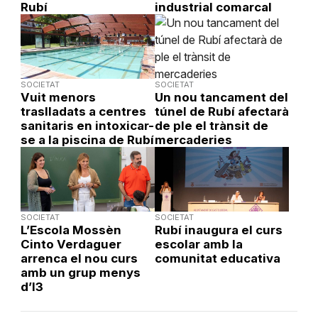
Rubí
industrial comarcal
SOCIETAT
SOCIETAT
Vuit menors
Un nou tancament del
traslladats a centres
túnel de Rubí afectarà
sanitaris en intoxicar-
de ple el trànsit de
se a la piscina de Rubí
mercaderies
SOCIETAT
SOCIETAT
L’Escola Mossèn
Rubí inaugura el curs
Cinto Verdaguer
escolar amb la
arrenca el nou curs
comunitat educativa
amb un grup menys
d’I3