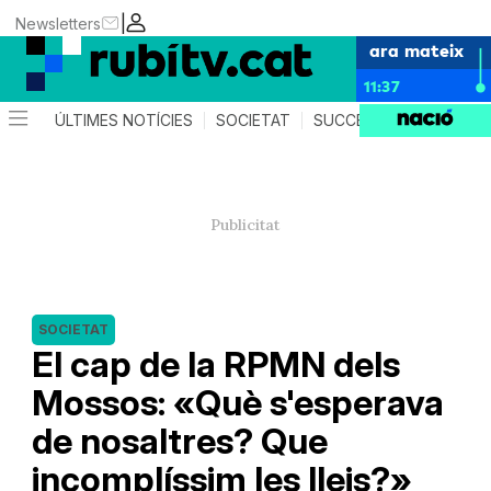
|
Newsletters
ara mateix
11:37
ÚLTIMES NOTÍCIES
SOCIETAT
SUCCESSOS
POLÍTIC
SOCIETAT
El cap de la RPMN dels
Mossos: «Què s'esperava
de nosaltres? Que
incomplíssim les lleis?»