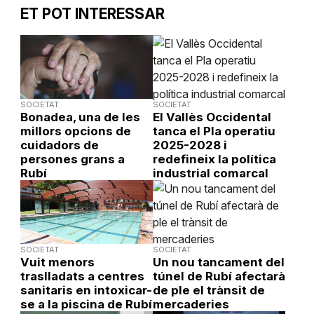
ET POT INTERESSAR
SOCIETAT
SOCIETAT
Bonadea, una de les
El Vallès Occidental
millors opcions de
tanca el Pla operatiu
cuidadors de
2025-2028 i
persones grans a
redefineix la política
Rubí
industrial comarcal
SOCIETAT
SOCIETAT
Vuit menors
Un nou tancament del
traslladats a centres
túnel de Rubí afectarà
sanitaris en intoxicar-
de ple el trànsit de
se a la piscina de Rubí
mercaderies