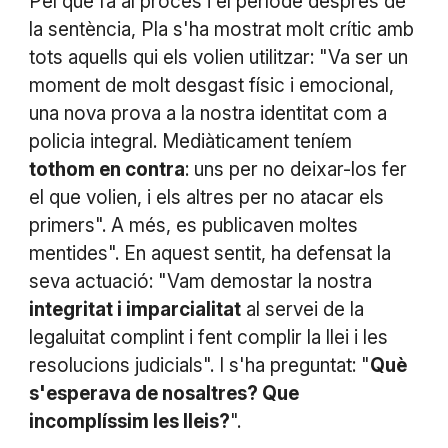
Pel que fa al procés i el període després de
la sentència, Pla s'ha mostrat molt crític amb
tots aquells qui els volien utilitzar: "Va ser un
moment de molt desgast físic i emocional,
una nova prova a la nostra identitat com a
policia integral. Mediàticament teníem
tothom en contra
: uns per no deixar-los fer
el que volien, i els altres per no atacar els
primers". A més, es publicaven moltes
mentides". En aquest sentit, ha defensat la
seva actuació: "Vam demostar la nostra
integritat i imparcialitat
al servei de la
legaluitat complint i fent complir la llei i les
resolucions judicials". I s'ha preguntat: "
Què
s'esperava de nosaltres? Que
incomplíssim les lleis?
".