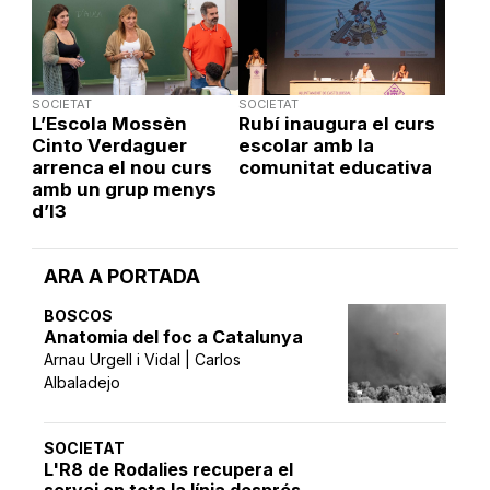
SOCIETAT
SOCIETAT
L’Escola Mossèn
Rubí inaugura el curs
Cinto Verdaguer
escolar amb la
arrenca el nou curs
comunitat educativa
amb un grup menys
d’I3
ARA A PORTADA
BOSCOS
Anatomia del foc a Catalunya
Arnau Urgell i Vidal | Carlos
Albaladejo
SOCIETAT
L'R8 de Rodalies recupera el
servei en tota la línia després