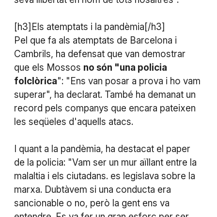
[h3]Els atemptats i la pandèmia[/h3]
Pel que fa als atemptats de Barcelona i
Cambrils, ha defensat que van demostrar
que els Mossos
no són "una policia
folclòrica
": "Ens van posar a prova i ho vam
superar", ha declarat. També ha demanat un
record pels companys que encara pateixen
les seqüeles d'aquells atacs.
I quant a la pandèmia, ha destacat el paper
de la policia: "Vam ser un mur aïllant entre la
malaltia i els ciutadans. es legislava sobre la
marxa. Dubtàvem si una conducta era
sancionable o no, però la gent ens va
entendre. Es va fer un gran esforç per ser