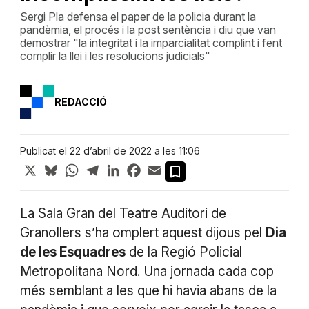
Sergi Pla defensa el paper de la policia durant la
pandèmia, el procés i la post sentència i diu que van
demostrar "la integritat i la imparcialitat complint i fent
complir la llei i les resolucions judicials"
REDACCIÓ
Publicat el 22 d’abril de 2022 a les 11:06
X
Bluesky
WhatsApp
Telegram
LinkedIn
Facebook
Email
La Sala Gran del Teatre Auditori de
Granollers s’ha omplert aquest dijous pel
Dia
de les Esquadres
de la Regió Policial
Metropolitana Nord. Una jornada cada cop
més semblant a les que hi havia abans de la