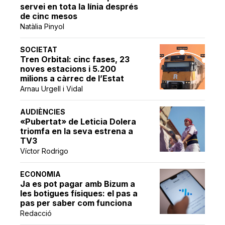
servei en tota la línia després
de cinc mesos
Natàlia Pinyol
SOCIETAT
Tren Orbital: cinc fases, 23
noves estacions i 5.200
milions a càrrec de l’Estat
Arnau Urgell i Vidal
AUDIÈNCIES
«Pubertat» de Leticia Dolera
triomfa en la seva estrena a
TV3
Víctor Rodrigo
ECONOMIA
Ja es pot pagar amb Bizum a
les botigues físiques: el pas a
pas per saber com funciona
Redacció