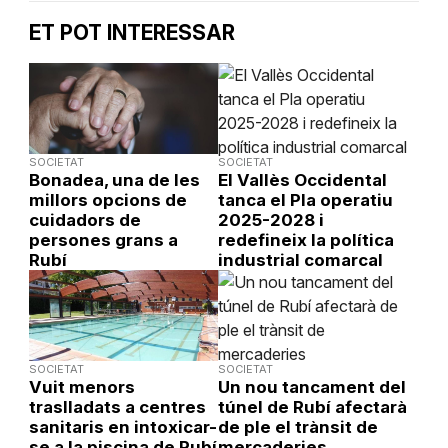
ET POT INTERESSAR
SOCIETAT
SOCIETAT
Bonadea, una de les
El Vallès Occidental
millors opcions de
tanca el Pla operatiu
cuidadors de
2025-2028 i
persones grans a
redefineix la política
Rubí
industrial comarcal
SOCIETAT
SOCIETAT
Vuit menors
Un nou tancament del
traslladats a centres
túnel de Rubí afectarà
sanitaris en intoxicar-
de ple el trànsit de
se a la piscina de Rubí
mercaderies