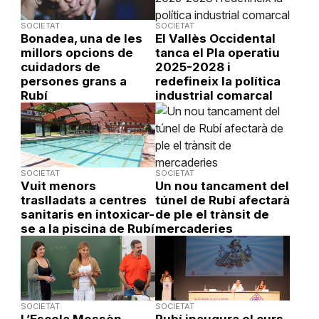
SOCIETAT
SOCIETAT
Bonadea, una de les
El Vallès Occidental
millors opcions de
tanca el Pla operatiu
cuidadors de
2025-2028 i
persones grans a
redefineix la política
Rubí
industrial comarcal
SOCIETAT
SOCIETAT
Vuit menors
Un nou tancament del
traslladats a centres
túnel de Rubí afectarà
sanitaris en intoxicar-
de ple el trànsit de
se a la piscina de Rubí
mercaderies
SOCIETAT
SOCIETAT
L’Escola Mossèn
Rubí inaugura el curs