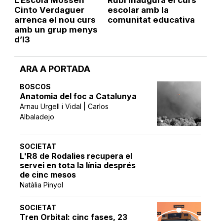
Cinto Verdaguer
escolar amb la
arrenca el nou curs
comunitat educativa
amb un grup menys
d’I3
ARA A PORTADA
BOSCOS
Anatomia del foc a Catalunya
Arnau Urgell i Vidal | Carlos
Albaladejo
SOCIETAT
L'R8 de Rodalies recupera el
servei en tota la línia després
de cinc mesos
Natàlia Pinyol
SOCIETAT
Tren Orbital: cinc fases, 23