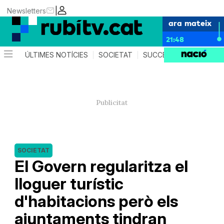
|
Newsletters
ara mateix
21:48
ÚLTIMES NOTÍCIES
SOCIETAT
SUCCESSOS
POLÍTIC
SOCIETAT
El Govern regularitza el
lloguer turístic
d'habitacions però els
ajuntaments tindran