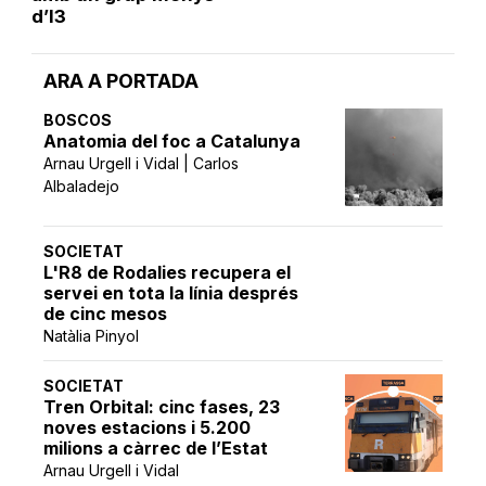
d’I3
ARA A PORTADA
BOSCOS
Anatomia del foc a Catalunya
Arnau Urgell i Vidal | Carlos
Albaladejo
SOCIETAT
L'R8 de Rodalies recupera el
servei en tota la línia després
de cinc mesos
Natàlia Pinyol
SOCIETAT
Tren Orbital: cinc fases, 23
noves estacions i 5.200
milions a càrrec de l’Estat
Arnau Urgell i Vidal