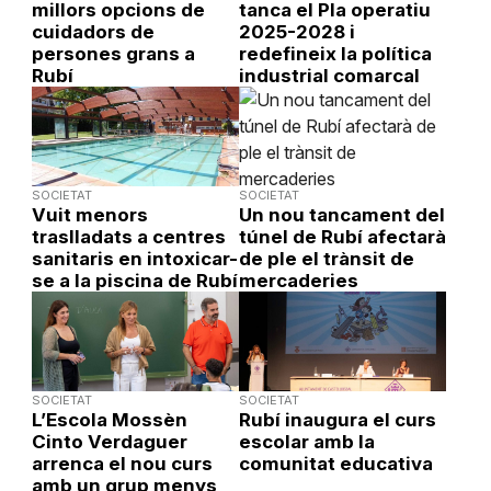
millors opcions de
tanca el Pla operatiu
cuidadors de
2025-2028 i
persones grans a
redefineix la política
Rubí
industrial comarcal
SOCIETAT
SOCIETAT
Vuit menors
Un nou tancament del
traslladats a centres
túnel de Rubí afectarà
sanitaris en intoxicar-
de ple el trànsit de
se a la piscina de Rubí
mercaderies
SOCIETAT
SOCIETAT
L’Escola Mossèn
Rubí inaugura el curs
Cinto Verdaguer
escolar amb la
arrenca el nou curs
comunitat educativa
amb un grup menys