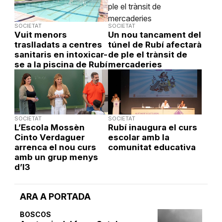
SOCIETAT
SOCIETAT
Vuit menors
Un nou tancament del
traslladats a centres
túnel de Rubí afectarà
sanitaris en intoxicar-
de ple el trànsit de
se a la piscina de Rubí
mercaderies
SOCIETAT
SOCIETAT
L’Escola Mossèn
Rubí inaugura el curs
Cinto Verdaguer
escolar amb la
arrenca el nou curs
comunitat educativa
amb un grup menys
d’I3
ARA A PORTADA
BOSCOS