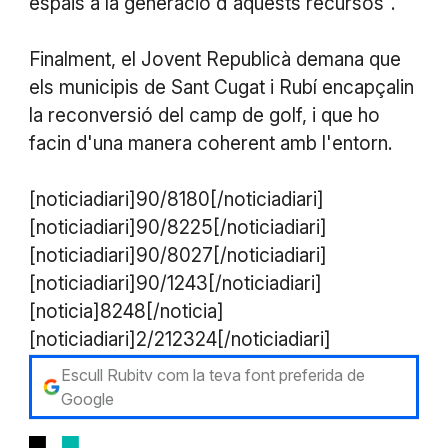
espais a la generació d'aquests recursos".
Finalment, el Jovent Republicà demana que
els municipis de Sant Cugat i Rubí encapçalin
la reconversió del camp de golf, i que ho
facin d'una manera coherent amb l'entorn.
[noticiadiari]90/8180[/noticiadiari]
[noticiadiari]90/8225[/noticiadiari]
[noticiadiari]90/8027[/noticiadiari]
[noticiadiari]90/1243[/noticiadiari]
[noticia]8248[/noticia]
[noticiadiari]2/212324[/noticiadiari]
Escull Rubitv com la teva font preferida de
Google