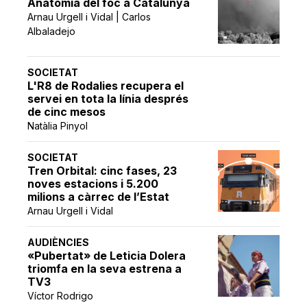
Anatomia del foc a Catalunya
Arnau Urgell i Vidal | Carlos
Albaladejo
SOCIETAT
L'R8 de Rodalies recupera el
servei en tota la línia després
de cinc mesos
Natàlia Pinyol
SOCIETAT
Tren Orbital: cinc fases, 23
noves estacions i 5.200
milions a càrrec de l’Estat
Arnau Urgell i Vidal
AUDIÈNCIES
«Pubertat» de Leticia Dolera
triomfa en la seva estrena a
TV3
Víctor Rodrigo