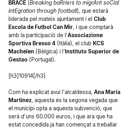
BRACE
(
Breaking baRriers to migrAnt soCial
intEgration through football
), que estarà
liderada pel mateix ajuntament i el
Club
Escola de Futbol Can Mir
, i que comptarà
amb la participació de l'
Associazione
Sportiva Bresso 4
(Itàlia), el club
KCS
Machelen
(Bèlgica) i l'
Instituto Superior de
Gestao
(Portugal).
[h3]10914[/h3]
Com ha explicat avui l'alcaldessa,
Ana María
Martínez
, aquesta és la segona vegada que
el municipi opta a aquesta subvenció, que
serà d'uns 60.000 euros, i que ara que ha
estat concedida ja han començat a treballar