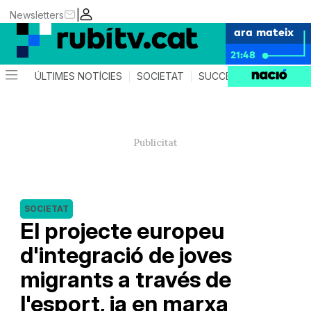
|
Newsletters
ara mateix
21:48
ÚLTIMES NOTÍCIES
SOCIETAT
SUCCESSOS
POLÍTIC
SOCIETAT
El projecte europeu
d'integració de joves
migrants a través de
l'esport, ja en marxa