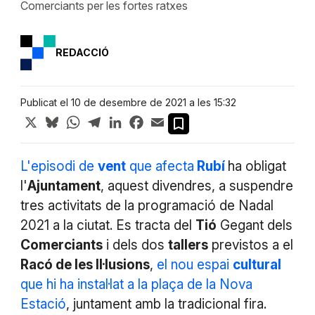
Comerciants per les fortes ratxes
REDACCIÓ
Publicat el 10 de desembre de 2021 a les 15:32
X
Bluesky
WhatsApp
Telegram
LinkedIn
Facebook
Email
L'episodi de
vent
que afecta
Rubí
ha obligat
l'
Ajuntament
, aquest divendres, a suspendre
tres activitats de la programació de Nadal
2021 a la ciutat. Es tracta del
Tió
Gegant dels
Comerciants
i dels dos
tallers
previstos a el
Racó de les Il·lusions
,
el nou espai
cultural
que hi ha instal·lat a la plaça de la Nova
Estació
, juntament amb la tradicional fira.