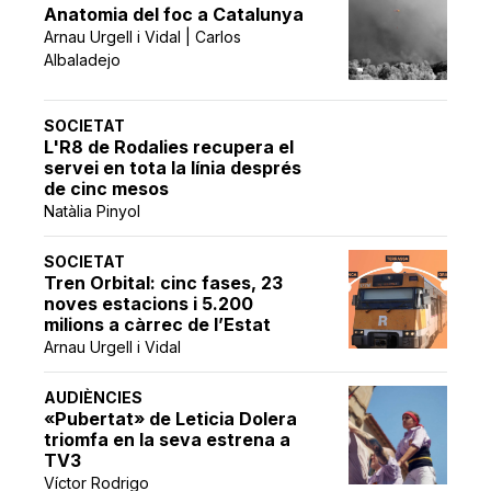
Anatomia del foc a Catalunya
Arnau Urgell i Vidal | Carlos
Albaladejo
SOCIETAT
L'R8 de Rodalies recupera el
servei en tota la línia després
de cinc mesos
Natàlia Pinyol
SOCIETAT
Tren Orbital: cinc fases, 23
noves estacions i 5.200
milions a càrrec de l’Estat
Arnau Urgell i Vidal
AUDIÈNCIES
«Pubertat» de Leticia Dolera
triomfa en la seva estrena a
TV3
Víctor Rodrigo