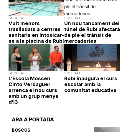
SOCIETAT
SOCIETAT
Vuit menors
Un nou tancament del
traslladats a centres
túnel de Rubí afectarà
sanitaris en intoxicar-
de ple el trànsit de
se a la piscina de Rubí
mercaderies
SOCIETAT
SOCIETAT
L’Escola Mossèn
Rubí inaugura el curs
Cinto Verdaguer
escolar amb la
arrenca el nou curs
comunitat educativa
amb un grup menys
d’I3
ARA A PORTADA
BOSCOS