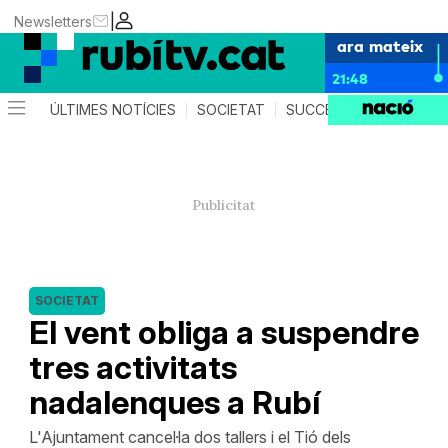
|
Newsletters
ara mateix
21:48
ÚLTIMES NOTÍCIES
SOCIETAT
SUCCESSOS
POLÍTIC
SOCIETAT
El vent obliga a suspendre
tres activitats
nadalenques a Rubí
L'Ajuntament cancel·la dos tallers i el Tió dels