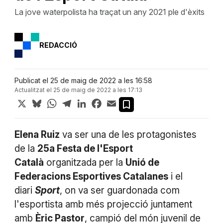
La jove waterpolista ha traçat un any 2021 ple d'èxits
REDACCIÓ
Publicat el 25 de maig de 2022 a les 16:58
Actualitzat el 25 de maig de 2022 a les 17:13
X
Bluesky
WhatsApp
Telegram
LinkedIn
Facebook
Email
Elena Ruiz
va ser una de les protagonistes
de la
25a Festa de l'Esport
Català
organitzada per la
Unió de
Federacions Esportives Catalanes
i el
diari
Sport
, on va ser guardonada com
l'esportista amb més projecció juntament
amb
Èric Pastor
, campió del món juvenil de