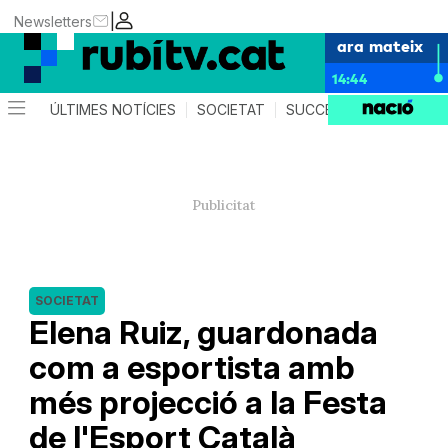
|
Newsletters
ara mateix
14:44
ÚLTIMES NOTÍCIES
SOCIETAT
SUCCESSOS
POLÍTIC
SOCIETAT
Elena Ruiz, guardonada
com a esportista amb
més projecció a la Festa
de l'Esport Català