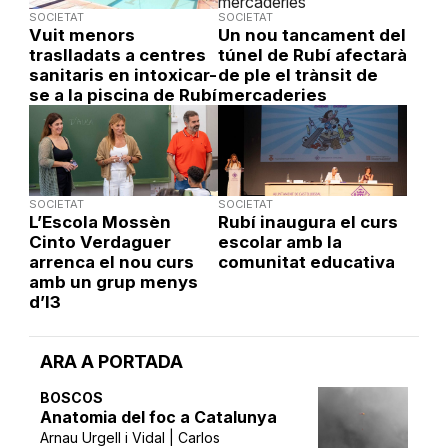
SOCIETAT
SOCIETAT
Vuit menors
Un nou tancament del
traslladats a centres
túnel de Rubí afectarà
sanitaris en intoxicar-
de ple el trànsit de
se a la piscina de Rubí
mercaderies
SOCIETAT
SOCIETAT
L’Escola Mossèn
Rubí inaugura el curs
Cinto Verdaguer
escolar amb la
arrenca el nou curs
comunitat educativa
amb un grup menys
d’I3
ARA A PORTADA
BOSCOS
Anatomia del foc a Catalunya
Arnau Urgell i Vidal | Carlos