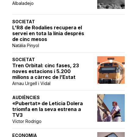
Albaladejo
SOCIETAT
L'R8 de Rodalies recupera el
servei en tota la línia després
de cinc mesos
Natàlia Pinyol
SOCIETAT
Tren Orbital: cinc fases, 23
noves estacions i 5.200
milions a càrrec de l’Estat
Arnau Urgell i Vidal
AUDIÈNCIES
«Pubertat» de Leticia Dolera
triomfa en la seva estrena a
TV3
Víctor Rodrigo
ECONOMIA