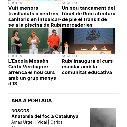
SOCIETAT
SOCIETAT
Vuit menors
Un nou tancament del
traslladats a centres
túnel de Rubí afectarà
sanitaris en intoxicar-
de ple el trànsit de
se a la piscina de Rubí
mercaderies
SOCIETAT
SOCIETAT
L’Escola Mossèn
Rubí inaugura el curs
Cinto Verdaguer
escolar amb la
arrenca el nou curs
comunitat educativa
amb un grup menys
d’I3
ARA A PORTADA
BOSCOS
Anatomia del foc a Catalunya
Arnau Urgell i Vidal | Carlos