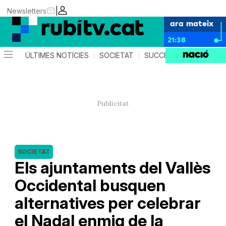
|
Newsletters
ara mateix
21:38
ÚLTIMES NOTÍCIES
SOCIETAT
SUCCESSOS
POLÍTIC
SOCIETAT
Els ajuntaments del Vallès
Occidental busquen
alternatives per celebrar
el Nadal enmig de la