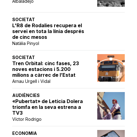
Albaladejo
SOCIETAT
L'R8 de Rodalies recupera el
servei en tota la línia després
de cinc mesos
Natàlia Pinyol
SOCIETAT
Tren Orbital: cinc fases, 23
noves estacions i 5.200
milions a càrrec de l’Estat
Arnau Urgell i Vidal
AUDIÈNCIES
«Pubertat» de Leticia Dolera
triomfa en la seva estrena a
TV3
Víctor Rodrigo
ECONOMIA